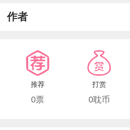
作者
推荐
打赏
0
票
0
耽币