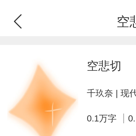
空
空悲切
千玖奈 | 
0.1万字
0