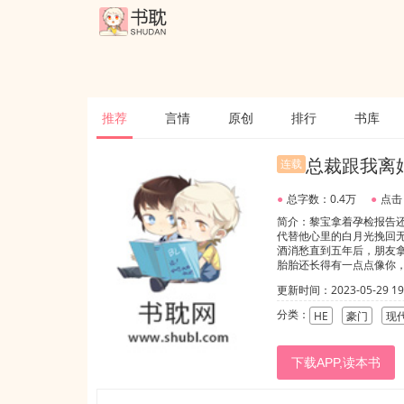
推荐
言情
原创
排行
书库
总裁跟我离
连载
●
总字数：0.4万
●
点击
简介：黎宝拿着孕检报告
代替他心里的白月光挽回
酒消愁直到五年后，朋友
胎胎还长得有一点点像你
拿着招聘服务员的宣传单上
更新时间：2023-05-29 19:
子，同性合法
分类：
HE
豪门
现
下载APP,读本书