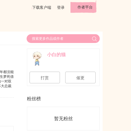
作者平台
下载客户端
登录
小白的猫
年都没能
生梦死借
打赏
催更
的一对双
苏大总裁
，私设生
粉丝榜
暂无粉丝