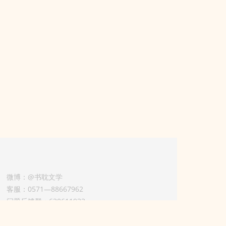
微博：@书耽文学
客服：0571—88667962
问题反馈群：630611933
版权业务联系人-淡风 QQ：
3614922414（加好友请备注合作来意）