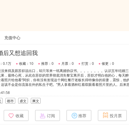
充值中心
婚后又想追回我
：0.1万
●
收藏：10
●
推荐：0
●
月票：0
●
打赏：0
●
催更：0
还没来得及跟苏炽说出口，却只等来一纸离婚协议书。。。。。。。。认识五年结婚三
无果，最终心死，从此在苏炽的世界彻底消失黎宝离开后，苏炽才明白他的心，每天醉
拿着照片给他看“阿炽，你有没有发现这个网红餐厅老板长得特像你的前妻，震惊，他
，这该不会是你流落在外的私生子吧。”男人拿着酒杯红着双眼看着照片里的人。后来
门死皮赖脸问道：“老板，请问你们这里还招服务员吗，吃的少，干的多。“注：双洁
41:58
代
都市
虐文
爽文
收藏
订阅
推荐
投月票