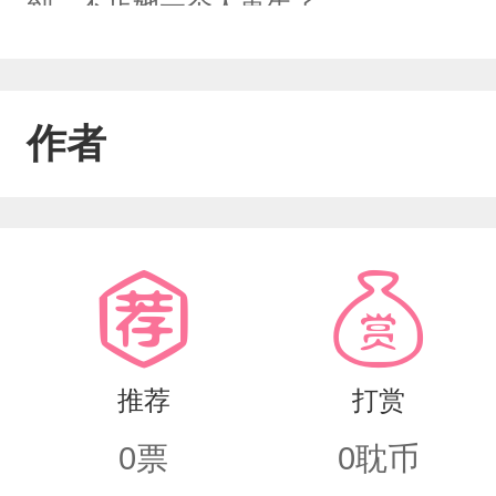
到，不止她一个人重生了。
作者
推荐
打赏
0
票
0
耽币