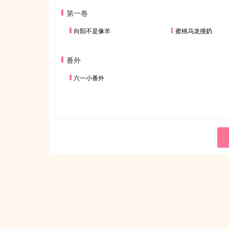
第一卷
向阳不是像羊
蜜桃乌龙撞奶
番外
六一小番外