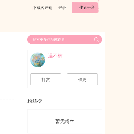
作者平台
下载客户端
登录
遇不楠
打赏
催更
粉丝榜
暂无粉丝