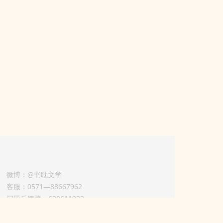
微博：@书耽文学
客服：0571—88667962
问题反馈群：630611933
版权业务联系人-淡风 QQ：
3614922414（加好友请备注合作来意）