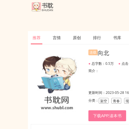
推荐
言情
原创
排行
书库
向北
连载
●
总字数：0.5万
●
点击
简介：
更新时间：2023-05-28 16:
分类：
架空
青春
现
下载APP,读本书