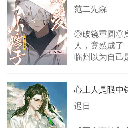
白，这一切终
范二先森
再说一遍。】
头。而宗门也
世界苟活十年。
子，门下所有
◎破镜重圆◎
杀了同为魔道
人，竟然成了
绝于师门前。
临州以为自己
了当年。回到
到这个小瞎子
个宗门成为正
不得自己去死
道吗？大师兄
心上人是眼中钉
二师兄了。乙
迟日
忘记了对二师
此便再好不过