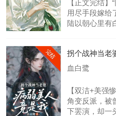
【正文完结】
会给大师兄回
用尽手段嫁给了
现言烬就站在
陆以朝心里有
静。这一世，
星。强迫也好
只是师兄。-
们人前恩爱甜
情不比受少，
拐个战神当老
情，他以为，
才任由受自毁。
夜祁砚清缩在
中有穿越者！
血白鹭
乐。”陆以朝
不要吵架，友好
了。”祁砚清
【双洁+美强惨
死。”.祁砚
角变反派，被
什么不能是他
下罢演，却一