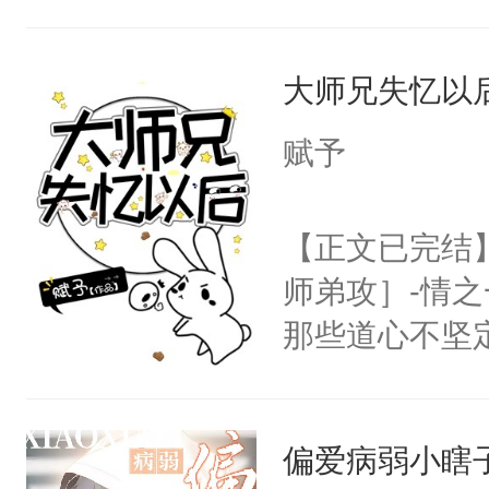
派，他的任务
一位合适的男
大师兄失忆以
病，一个个的
上了还是无动
赋予
力跟男主称兄
间变脸背叛他
【正文已完结
的恶事他都对
师弟攻］-情
一个权力滔天
那些道心不坚
右男主又报复
到了师弟，无
个世界了。直
甚至为此一念
他说：【您需
偏爱病弱小瞎
妄。当他看到
年，存活下来