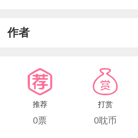
作者
推荐
打赏
0
票
0
耽币