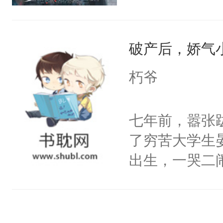
次死都不想输
色。剧本命运
绑在同一根绳
决心改变，但
谁？”“楚星你
破产后，娇气
越不对劲。怕
以朝的注视，
宣布：“从今
朽爷
了，最后一次对
养虎为患。他
砚清被找到的
至在他发热时
七年前，嚣张
塞。陆以朝痛
变，李砚寒总
了穷苦大学生
以朝啊，我来
戏？”却又默
出生，一哭二
距，抓着乱糟
浑身是血将他
段，最终赶跑
都不要我了，
跨过我的尸骨
的正牌男朋友
我……”——
热，却听见他
斯野已然是咳
【非渣攻贱受