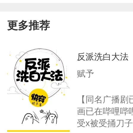
更多推荐
反派洗白大法
赋予
【同名广播剧
画已在哔哩哔
受x被受捅刀