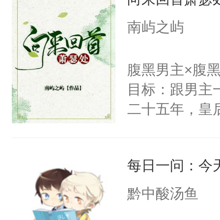
纪人看着保守
挑了几件性感
南屿之屿
发挥到了极致
戚恩的信息，
腹黑男主×腹
狗滚吧。]程骁
目标：跟男主
已发出，但被对
二十五年，皇
皇后，葬于黄
下葬后太子不
每日一问：今
第五年，沛帝
三皇子云黎晗
黔中酸汤鱼
云黎晰为明郡