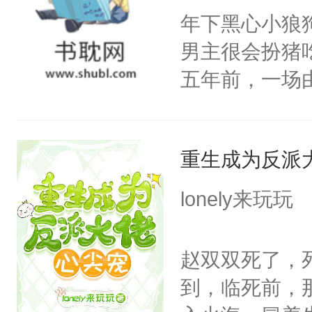
下旨后长达五
年下黑心小狼
端王被立为太
男主很会扮猪
陶淑妃和姜德
五年前，一场
和两位公主在
年命丧黄泉。
我们也该回去
她，还将她送
线，男主鉴婊
重生成为反派
好了身体，也
年后赵知年回
lonely来玩玩
出代价。不管
狠手辣的心机
赵双双死了，
的其他人...
到，临死前，
——为什么她