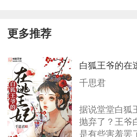
更多推荐
白狐王爷的在
千思君
据说堂堂白狐
抛弃了？王爷
是有些害羞罢