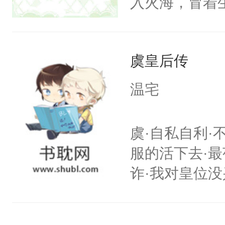
入火海，冒着
小狗脱不开干
在心底的爱意
医院里看一眼
定要看清人心
爱那一卦的？
虞皇后传
自己和他们再
狗。什么？姐
信，终于如愿
温宅
在背后做推波
闪耀的星星。
雨，也为姐姐
虞·自私自利·
亲？那不行，
服的活下去·最
内，并打算狠
诈·我对皇位没
混蛋。小狼狗
其实是工具人
声音问：“你监视
姐怎么办？当
有，我只是担