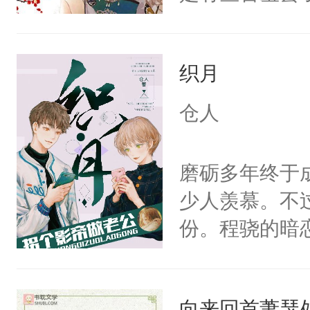
个凡人屁股后
沚表示这是爱
织月
想，需得寸步
想往哪里跑呢
仓人
的绍君，附耳
的夫人，你倒
磨砺多年终于
手投降，说：
少人羡慕。不
我背后拿开？”
份。程骁的暗
候，程老爷子
人一定不要对
向来回首萧瑟