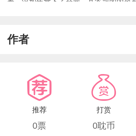
春，温如年拿下了会元，其答题的内容
想让她入后宫沦为棋子，但温如年一心
理寺后，一件件案件的破解。让十年前一
作者
史，如有错误请勿深究！第一次写权谋
担待啦！
推荐
打赏
0
票
0
耽币