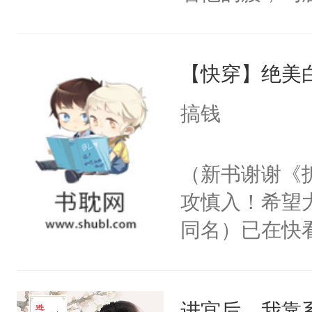
角落，捏着他
尝尝。”当红
【快穿】绝美
来，给老公亲
用力——为你
搞钱
糖专业户，不
（新书谢谢《
攻慎入！希望
同名）已在快
叭！】1V1
统界里面有个
进宫后，我靠