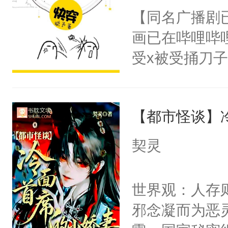
朝，一个从未
【同名广播剧
卫天还没亮，
为三种性别。
画已在哔哩哔
腰：“陛下，
构与男子相同
受x被受捅刀
不好了！”“那
了一颗红色的
派，他的任务
扣到怀里，安
得不开始在后
一位合适的男
顶替白莲花的
人，最终坐上
【都市怪谈】
病，一个个的
小白莲：“嘤嘤
上了还是无动
胡说，我没碰
契灵
力跟男主称兄
这是你舅妈，快
间变脸背叛他
不愧是大佬，
世界观：人存
的恶事他都对
悉，嗷？这不
邪念凝而为恶
一个权力滔天
可以先看仙帝