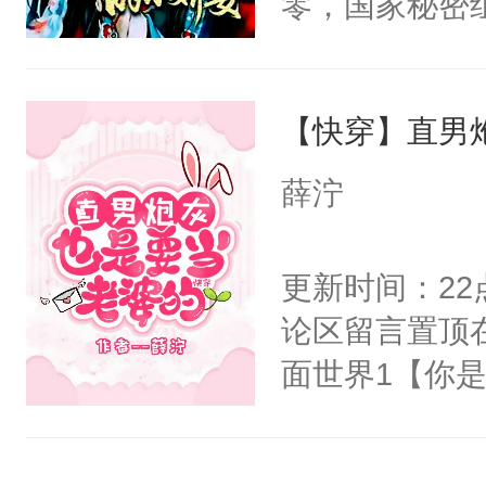
零，国家秘密
右男主又报复
士，以武力、
个世界了。直
界分三性：男
他说：【您需
【快穿】直男
子嗣）。盘龙
年，存活下来
孤独成性，被
薛泞
再说一遍。】
貌美送花郎，
世界苟活十年。
嘴硬心软、宠
更新时间：2
他才发现：他的
论区留言置顶
氓，本体是全
面世界1【你
来想逗逗人类
长大的竹马，
到油盐不进。
抢了你要给竹
本来只想成家