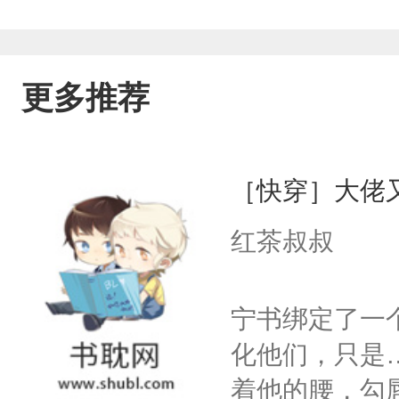
更多推荐
［快穿］大佬
红茶叔叔
宁书绑定了一
化他们，只是
着他的腰，勾