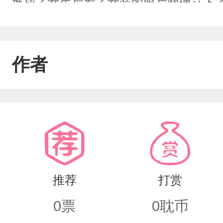
换成了女生后发了女装的照片顺便立下
逛的傅澄，“我天”傅澄把手搭在了好兄
来的小孩还真好看”傅澄紧张jpg：“妹妹
作者
是不是做错了什么（风中凌乱）jpg恋
是不是又动我静物了，我还没画完”傅澄心
的吧！”闻落：“你家风会吃苹果～？！！
推荐
打赏
0
票
0
耽币