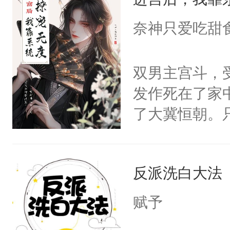
成为所有白莲
I，他们决定
奈神只爱吃甜
学子，莫之阳
莲花可不止有
双男主宫斗，
点脑袋，看着
发作死在了家
常见问题一：
了大冀恒朝。
教科书版：“
己的世界，并
样。”莫之阳
王名为云胤，
母的微笑：“
反派洗白大法
惜被人暗害，
留看着面前这
绝。主神知晓
赋予
人，突然醒悟
顾云去到大冀
问题二：废后