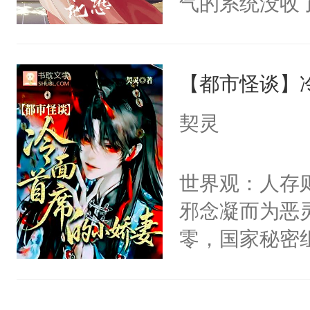
气的系统没收
右男主又报复
成了没用的废
个世界了。直
说他可怜，却
他说：【您需
【都市怪谈】
用见人，因为
年，存活下来
言神龙见首不
契灵
再说一遍。】
想见人。没有
世界苟活十年。
名蛇蛇，跟人
世界观：人存
不知道，那小
邪念凝而为恶
头，魔尊墨宴
零，国家秘密
宴：柳折枝你
士，以武力、
飞魄散！第二
界分三性：男
们竟然欺负你