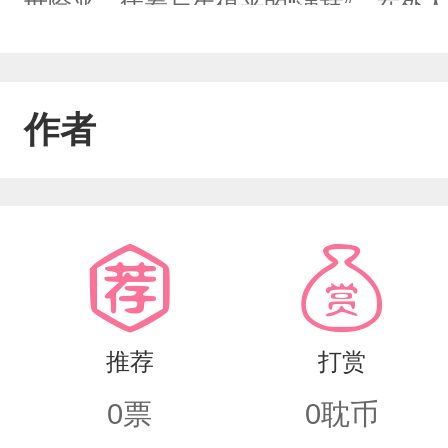
世险恶，凭着与生俱来的“演技”，在外
装了“疯子”十年，直到他遇到了能改变
玫瑰，他说不准是喜欢它的华丽花瓣，
作者
上天眷顾他，遇到了一个酷似玫瑰的人
己一生的人。一个……他高攀不起的人
璃的“疯”和别人的疯不一样，他做事出
又不否认自己“疯子”的事实。何笙箫是
华横溢，医院主任是捧在手里怕摔了，含
推荐
打赏
子”同居，何笙箫是真的心累。长期交处
0
票
0
耽币
质。至少何笙箫是这么想的。渐渐的，和