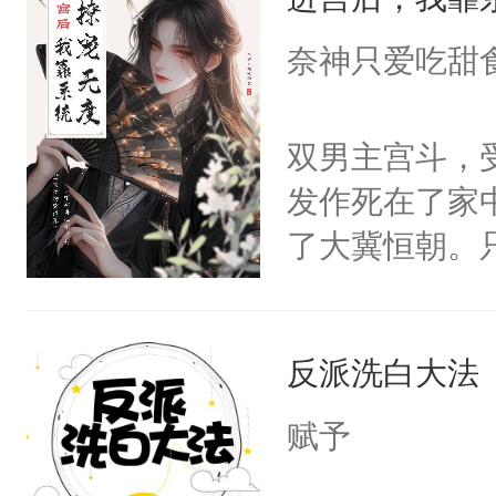
成为所有白莲
I，他们决定
奈神只爱吃甜
学子，莫之阳
莲花可不止有
双男主宫斗，
点脑袋，看着
发作死在了家
常见问题一：
了大冀恒朝。
教科书版：“
己的世界，并
样。”莫之阳
王名为云胤，
母的微笑：“
反派洗白大法
惜被人暗害，
留看着面前这
绝。主神知晓
赋予
人，突然醒悟
顾云去到大冀
问题二：废后