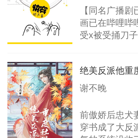
朝，一个从未
【同名广播剧
卫天还没亮，
为三种性别。
画已在哔哩哔
腰：“陛下，
构与男子相同
受x被受捅刀
不好了！”“那
了一颗红色的
派，他的任务
扣到怀里，安
得不开始在后
一位合适的男
顶替白莲花的
人，最终坐上
绝美反派他重
病，一个个的
小白莲：“嘤嘤
上了还是无动
胡说，我没碰
谢不晚
力跟男主称兄
这是你舅妈，快
间变脸背叛他
不愧是大佬，
前傲娇后忠犬
的恶事他都对
悉，嗷？这不
穿书成了大反
一个权力滔天
可以先看仙帝