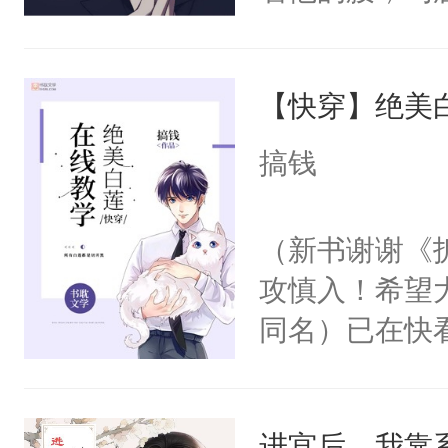
角落，捏着他
尝尝。”当红
【快穿】绝美
来，给老公亲
用力——为你
搞钱
糖专业户，不
（新书谢谢《
攻慎入！希望
同名）已在快
叭！】1V1
统界里面有个
进宫后，我靠