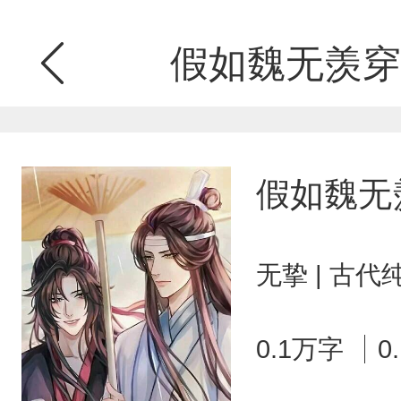
假如魏无羡穿
假如魏无
无挚 | 古代
0.1万字
0