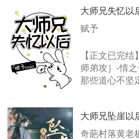
大师兄失忆以
用见人，因为
言神龙见首不
赋予
想见人。没有
名蛇蛇，跟人
【正文已完结
不知道，那小
师弟攻］-情
头，魔尊墨宴
那些道心不坚
宴：柳折枝你
到了师弟，无
飞魄散！第二
甚至为此一念
们竟然欺负你
大师兄坠崖以
妄。当他看到
宴：要不你跟
白，这一切终
奇葩村落黄老
来……“蛇蛇