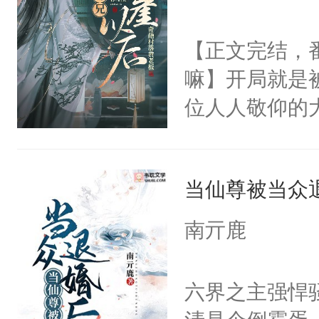
头。而宗门也
好，别人都想
子，门下所有
【正文完结，
堂魔尊……行
杀了同为魔道
嘛】开局就是
位，当日就抢
绝于师门前。
位人人敬仰的
神偏执：不许
了当年。回到
中，被魔尊南
腿，把你锁在
个宗门成为正
然最后捡回来
有人养？还有
道吗？大师兄
当仙尊被当众
要在病痛中度
种威胁手段没
二师兄了。乙
消失在夜空中
他是社恐，墨
南亓鹿
忘记了对二师
发霉了许久，
哄：祖宗，求
此便再好不过
定！他要死外
不出去啊……1
六界之主强悍
会给大师兄回
个被废的这么