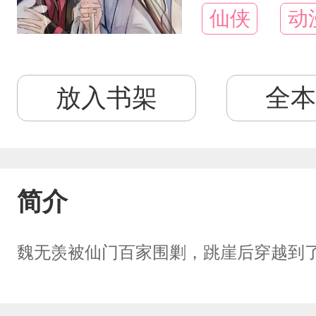
仙侠
动
放入书架
全本
简介
魏无羡被仙门百家围剿，跳崖后穿越到