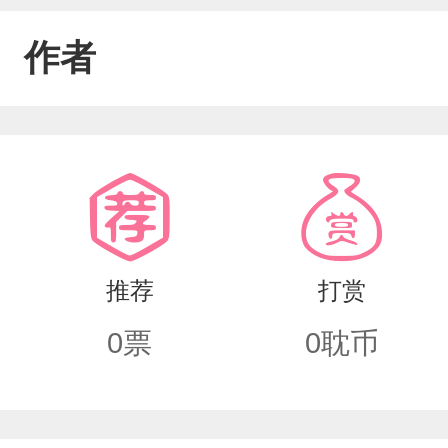
作者
推荐
打赏
0
票
0
耽币