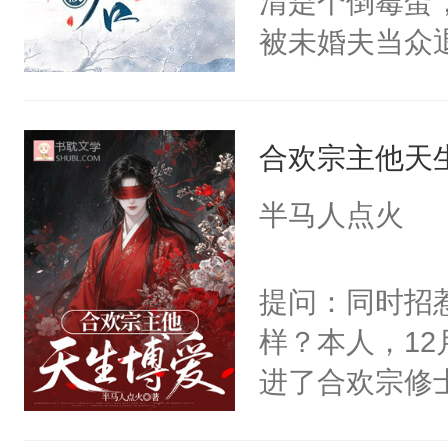
清是个倒霉蛋
现言烬就站在
轮椅，从家里
被未婚夫当众
静。这一世，
的夜晚离家出
道他冷心冷情
只是师兄。-
快乐的风餐露
满身灵力滋养
情不比受少，
椅漂移，和野
合欢宗主他天
日，人人同情
才任由受自毁。
地的束林秋，
2：“宿问清，
中有穿越者！
半马人点火
了。那个男人
色轻蔑。“我
不要吵架，友好
子贴贴。我见
天门结界，掳
提问：同时招
魔尊南北寒被
柳妄渊起初是
样？本人，1
椅的男人给收
味，即将一步
进了合欢宗修
体统！结果装
个屁！柳妄渊
精彩！恋爱前
香香贴贴呜呜
没用，这人磕