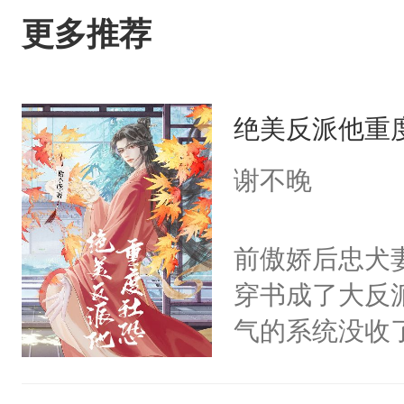
更多推荐
绝美反派他重
谢不晚
前傲娇后忠犬
穿书成了大反
气的系统没收
成了没用的废
说他可怜，却