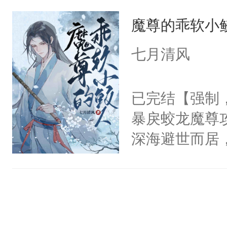
他们说我是他
是因为他才坐
早就喜欢我了
魔尊的乖软小
的温柔忠犬呢
林秋那双清透
蔓延而上。是
个反恋爱脑联
火葬场虽迟但到
七月清风
甜品。
户”。呵，男
好了你的伤，
们？【真香警
果之后，我可
已完结【强制
进来，看犟种
秋1v1双洁h
暴戾蛟龙魔尊
很抽风......）
恳，受会恢复
深海避世而居
笔，不喜左上
鲛人一族突与
（黑色版）：
仙草无数，得
权，非独家
光养晦多年，
之际恰巧遇见