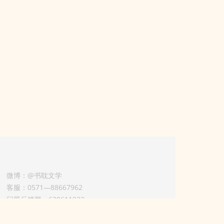
微博：@书耽文学
客服：0571—88667962
问题反馈群：630611933
版权业务联系人-淡风 QQ：
3614922414（加好友请备注合作来意）