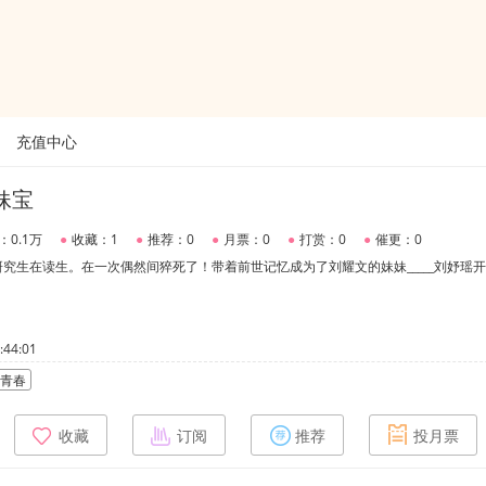
充值中心
妹宝
：0.1万
●
收藏：1
●
推荐：0
●
月票：0
●
打赏：0
●
催更：0
究生在读生。在一次偶然间猝死了！带着前世记忆成为了刘耀文的妹妹_____刘妤瑶
44:01
青春
收藏
订阅
推荐
投月票