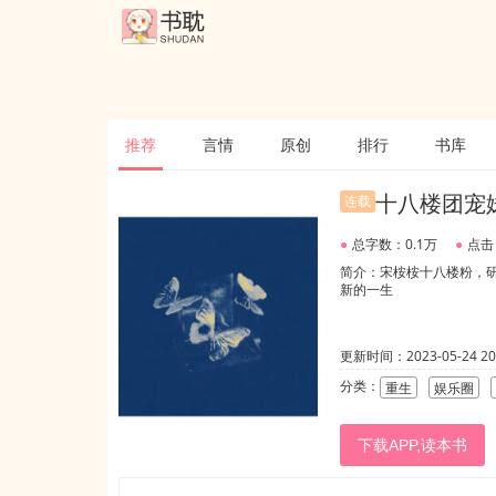
推荐
言情
原创
排行
书库
十八楼团宠
连载
●
总字数：0.1万
●
点击
简介：宋桉桉十八楼粉，研
新的一生
更新时间：2023-05-24 20:
分类：
重生
娱乐圈
下载APP,读本书