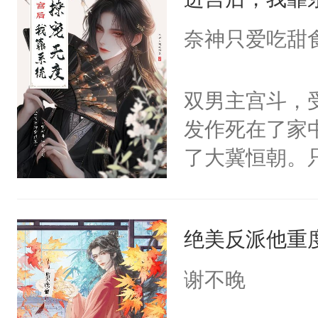
成为所有白莲
I，他们决定
奈神只爱吃甜
学子，莫之阳
莲花可不止有
双男主宫斗，
点脑袋，看着
发作死在了家
常见问题一：
了大冀恒朝。
教科书版：“
己的世界，并
样。”莫之阳
王名为云胤，
母的微笑：“
绝美反派他重
惜被人暗害，
留看着面前这
绝。主神知晓
谢不晚
人，突然醒悟
顾云去到大冀
问题二：废后