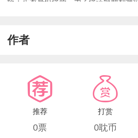
统：买家身份保密。为了保证您顺利通
性。江礼：美貌。系统OS：美貌少男行
吸血鬼攻VS傲娇人类审判长受2：痞子没
作者
黑皮直男体育攻VS自带体香纯情小可爱
光开朗小皇子受5：京城浪荡纨绔攻VS
6：糙汉猛男攻VS娇生惯养大少爷受…
情侣间的情趣～～～1v1/强制爱/有点甜
推荐
打赏
0
票
0
耽币