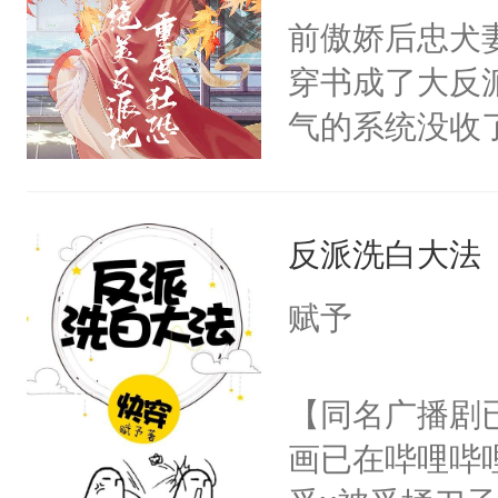
朝，一个从未
前傲娇后忠犬
卫天还没亮，
为三种性别。
穿书成了大反
腰：“陛下，
构与男子相同
气的系统没收
不好了！”“那
了一颗红色的
成了没用的废
扣到怀里，安
得不开始在后
说他可怜，却
顶替白莲花的
人，最终坐上
反派洗白大法
用见人，因为
小白莲：“嘤嘤
言神龙见首不
胡说，我没碰
赋予
想见人。没有
这是你舅妈，快
名蛇蛇，跟人
不愧是大佬，
【同名广播剧
不知道，那小
悉，嗷？这不
画已在哔哩哔
头，魔尊墨宴
可以先看仙帝