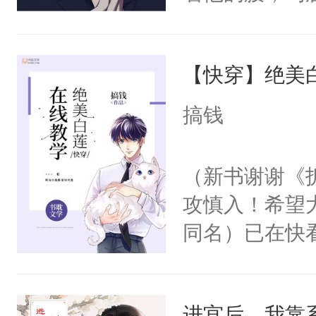
角落，捏着他
尝尝。”当红
【快穿】绝美
来，给老公亲
用力——为你
搞钱
糖专业户，不
（新书谢谢《
攻慎入！希望
同名）已在快
叭！】1V1
统界里面有个
进宫后，我靠