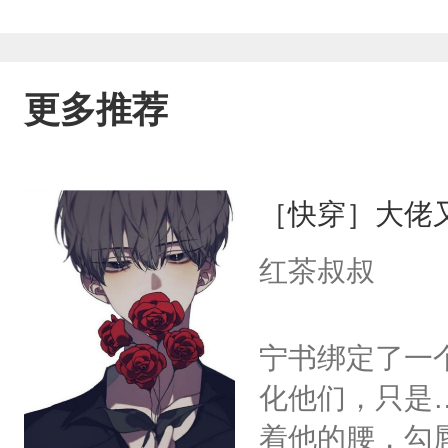
更多推荐
［快穿］大佬
红茶叔叔
宁书绑定了一
化他们，只是
着他的腰，勾