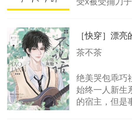
受x被受捅刀
宴：柳折枝你
派，他的任务
飞魄散！第二
一位合适的男
们竟然欺负你
［快穿］漂亮
病，一个个的
宴：要不你跟
上了还是无动
茶不茶
来……“蛇蛇
力跟男主称兄
好，别人都想
间变脸背叛他
绝美哭包乖巧社
堂魔尊……行
的恶事他都对
始终一人新生
位，当日就抢
一个权力滔天
的宿主，但是
神偏执：不许
右男主又报复
个社恐小哭包
腿，把你锁在
个世界了。直
宿主，元宝只
有人养？还有
他说：【您需