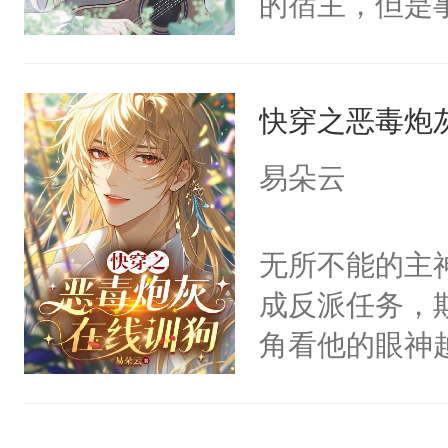
的宿主，但是
神偏执：不许
右男主又报复
个社恐小哭包
腿，把你锁在
个世界了。直
宿主，元宝只
有人养？还有
他说：【您需
快穿之恶毒炮
你，打他一巴
种威胁手段没
年，存活下来
右脸欠踹$￥#
他是社恐，墨
易朵云
再说一遍。】
白嫩嫩一看就
哄：祖宗，求
世界苟活十年。
前，抬手摸了
不出去啊……1
无所不能的主
句：“魂淡！”元
成反派任务，
血：可爱，想
角看他的眼神
阴恻恻的看着
只为了让小主
招惹我的，你
为了给娇气小
点头：“你自