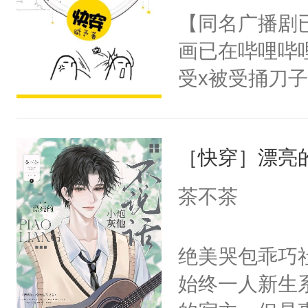
名蛇蛇，跟人
【同名广播剧
卫天还没亮，
不知道，那小
画已在哔哩哔
腰：“陛下，
头，魔尊墨宴
受x被受捅刀
不好了！”“那
宴：柳折枝你
派，他的任务
扣到怀里，安
飞魄散！第二
一位合适的男
顶替白莲花的
们竟然欺负你
［快穿］漂亮
病，一个个的
小白莲：“嘤嘤
宴：要不你跟
上了还是无动
胡说，我没碰
茶不茶
来……“蛇蛇
力跟男主称兄
这是你舅妈，快
好，别人都想
间变脸背叛他
不愧是大佬，
绝美哭包乖巧社
堂魔尊……行
的恶事他都对
悉，嗷？这不
始终一人新生
位，当日就抢
一个权力滔天
可以先看仙帝