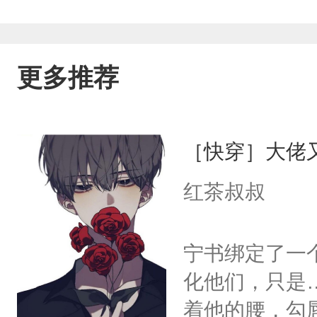
更多推荐
［快穿］大佬
红茶叔叔
宁书绑定了一
化他们，只是
着他的腰，勾