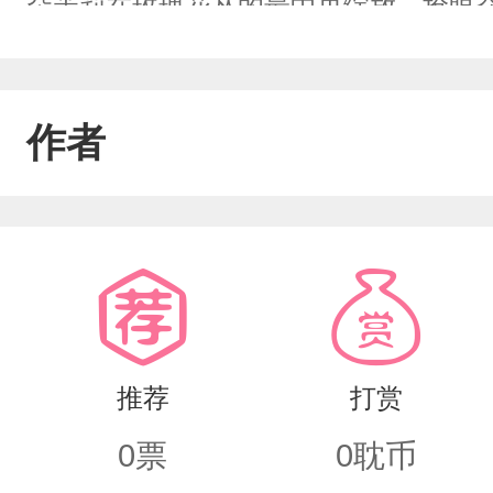
朵茉莉在玫瑰花丛的最中央绽放，抢眼
作者
推荐
打赏
0
票
0
耽币