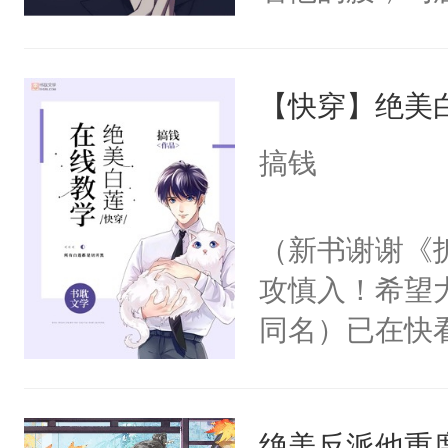
角落，捏着他
尝尝。”当红
【快穿】绝美
来，给老公亲
用力——为你
搞钱
糖专业户，不
（新书谢谢《
攻慎入！希望
同名）已在快
叭！】1V1
统界里面有个
绝美反派他重