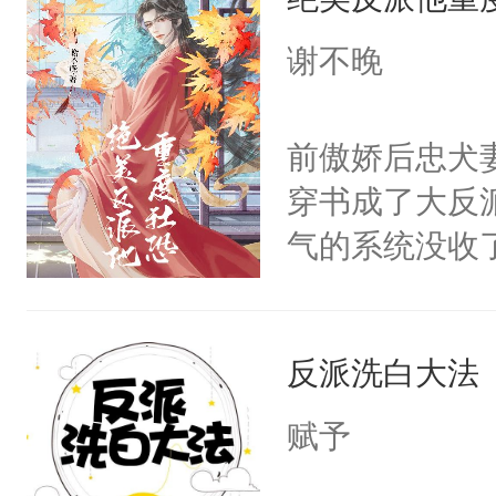
成为所有白莲
I，他们决定
谢不晚
学子，莫之阳
莲花可不止有
前傲娇后忠犬
点脑袋，看着
穿书成了大反
常见问题一：
气的系统没收
教科书版：“
成了没用的废
样。”莫之阳
说他可怜，却
母的微笑：“
反派洗白大法
用见人，因为
留看着面前这
言神龙见首不
赋予
人，突然醒悟
想见人。没有
问题二：废后