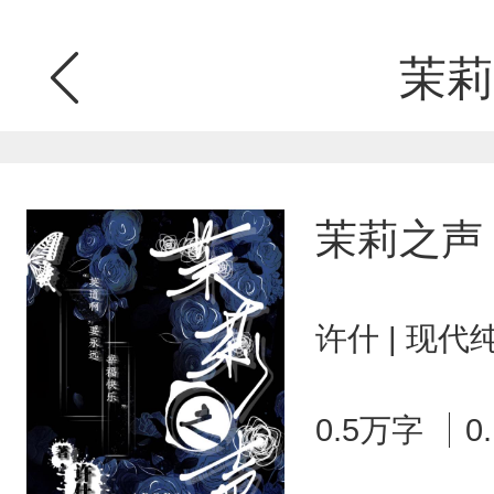
茉莉
茉莉之声
许什 | 现代
0.5万字
0