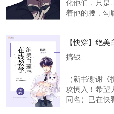
化他们，只是
着他的腰，勾
角落，捏着他
尝尝。”当红
【快穿】绝美
来，给老公亲
用力——为你
搞钱
糖专业户，不
（新书谢谢《
攻慎入！希望
同名）已在快
叭！】1V1