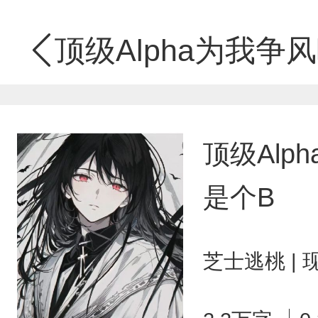
顶级Alpha为我争
顶级Al
是个B
芝士逃桃 |