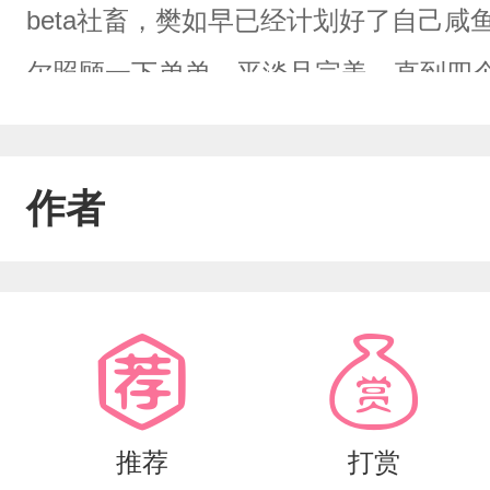
beta社畜，樊如早已经计划好了自己
尔照顾一下弟弟。平淡且完美。直到四个
来的落魄豪门私生子在背后搂住他的腰，
吃蛋炒饭吗？”学生时期的同桌红着双眼
作者
齿：“不会，不会再把你弄丢了。”昔日
重地落下一吻：“余生，只有你。”就连
耳朵，语气却阴鸷的很：“哥哥，真不听话
彼此不顺眼，战争一触即发。一头雾水
大眼瞪小眼，同时苦恼极了：“今天的班
推荐
打赏