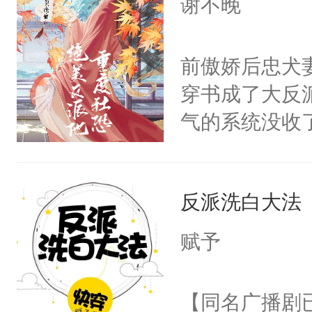
谢不晚
人，突然醒悟
顾云去到大冀
问题二：废后
朝，一个从未
前傲娇后忠犬
卫天还没亮，
为三种性别。
穿书成了大反
腰：“陛下，
构与男子相同
气的系统没收
不好了！”“那
了一颗红色的
成了没用的废
扣到怀里，安
得不开始在后
说他可怜，却
顶替白莲花的
人，最终坐上
反派洗白大法
用见人，因为
小白莲：“嘤嘤
言神龙见首不
胡说，我没碰
赋予
想见人。没有
这是你舅妈，快
名蛇蛇，跟人
不愧是大佬，
【同名广播剧