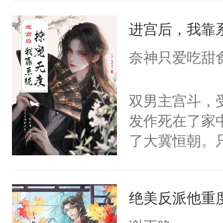
统界里面有个
进宫后，我靠
成为所有白莲
I，他们决定
奈神只爱吃甜
学子，莫之阳
莲花可不止有
双男主宫斗，
点脑袋，看着
发作死在了家
常见问题一：
了大冀恒朝。
教科书版：“
己的世界，并
样。”莫之阳
王名为云胤，
母的微笑：“
绝美反派他重
惜被人暗害，
留看着面前这
绝。主神知晓