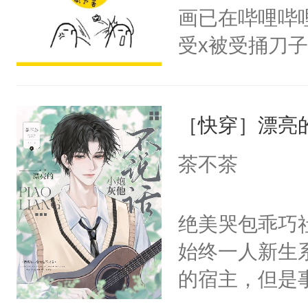
不知道，那小
悉，嗷？这不
画已在哔哩哔
头，魔尊墨宴
可以先看仙帝
受x被受捅刀
宴：柳折枝你
派，他的任务
飞魄散！第二
一位合适的男
们竟然欺负你
［快穿］漂亮
病，一个个的
宴：要不你跟
上了还是无动
茶不茶
来……“蛇蛇
力跟男主称兄
好，别人都想
间变脸背叛他
绝美哭包乖巧社
堂魔尊……行
的恶事他都对
始终一人新生
位，当日就抢
一个权力滔天
的宿主，但是
神偏执：不许
右男主又报复
个社恐小哭包
腿，把你锁在