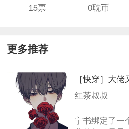
15
票
0
耽币
更多推荐
［快穿］大佬
红茶叔叔
宁书绑定了一