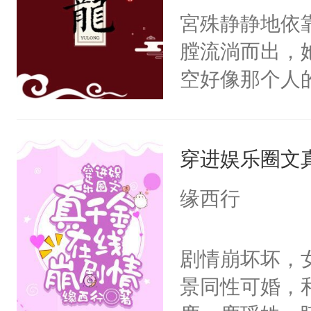
青容再续前缘
宮殊静静地依
反目成仇。丹
她们要回天上
膛流淌而出，
根。她的眼中
还能和老婆一
空好像那个人
爱慕沈芸澜看
（跳起）桑青
然，一只拍打
说，你别太爱了
（斜眼看）
出疲惫的双手
穿进娱乐圈文
使劲，蝴蝶近
随着宮殊的体
缘西行
少时与她相逢
脸上依旧挂着
剧情崩坏坏，
防的爱情，天
景同性可婚，
可到头来她终