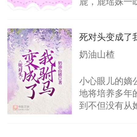
鹿，鹿瑶姝一
吹拂而过，香
一个每天上演
扬，翩翩起舞
包办婚姻送了
殊的指尖。清
死对头变成了
看见不精彩但
动，这一世她
原著里两人两
奶油山楂
不了情的枷锁
白月光。但这
了！！谈恋爱
小心眼儿的嫡
温和被假千金
地将培养多年
这些人通通叉
到不但没有从
拍即合。买通
对头赵贞策反
手一个技能讹
咖位大欺压她