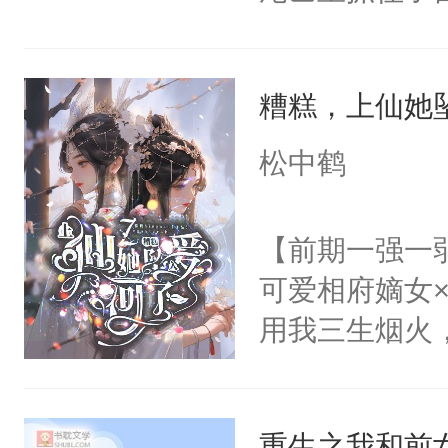
密。”喝醉酒
闪烁着泪花。
糟糕，上仙她
美好爱情，唯
无猜。传统的
松中鹤
进心里好几年
放在心里好几年
【前期一强一
么？”徐薇薇
可爱相府嫡女
用我三生烟火
情，亦是我现
稳的上仙丹霓
重生之我和前