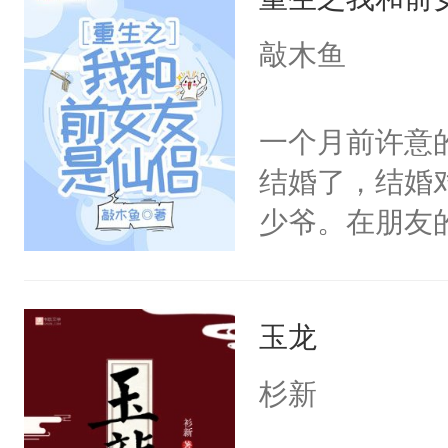
的恋爱脑。丹
爱。”仙帝沉
敲木鱼
仙女来背锅。
一气之下将魔
一个月前许意
终的选择。2
结婚了，结婚
家族限制，直
少爷。在朋友
命运的齿轮开
走的旅行治愈
剑法。不知这
崖。再次睁开
那天，有个师
玉龙
门，并且对方
澜却一脸疑惑
缘。重活一次
杉新
啊。”3.丹霓
事。在姻缘局
九重天。却哪