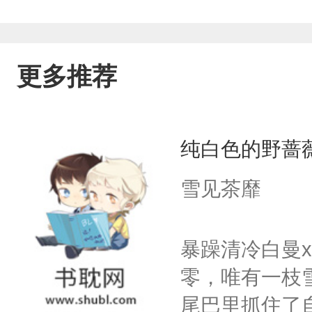
更多推荐
纯白色的野蔷
雪见茶靡
暴躁清冷白曼
零，唯有一枝
尾巴里抓住了