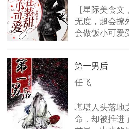
定！他要死外
【星际美食文
堂魔尊……行
个被废的这么
无度，超会撩
位，当日就抢
轮椅，从家里
会做饭小可爱
神偏执：不许
的夜晚离家出
胆狂徒？还不
腿，把你锁在
快乐的风餐露
的雪白耳朵，
有人养？还有
椅漂移，和野
第一男后
上将，不要那
种威胁手段没
地的束林秋，
行！下一秒他
他是社恐，墨
任飞
了。那个男人
说，就连尾巴
哄：祖宗，求
子贴贴。我见
哪都好，长得
不出去啊……1
堪堪人头落地
魔尊南北寒被
尾巴，555
命，却被推进
椅的男人给收
人的尾巴摸不