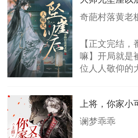
用见人，因为
言神龙见首不
奇葩村落黄老
想见人。没有
名蛇蛇，跟人
【正文完结，
不知道，那小
嘛】开局就是
头，魔尊墨宴
位人人敬仰的
宴：柳折枝你
中，被魔尊南
飞魄散！第二
然最后捡回来
们竟然欺负你
上将，你家小
要在病痛中度
宴：要不你跟
消失在夜空中
谰梦乖乖
来……“蛇蛇
发霉了许久，
好，别人都想