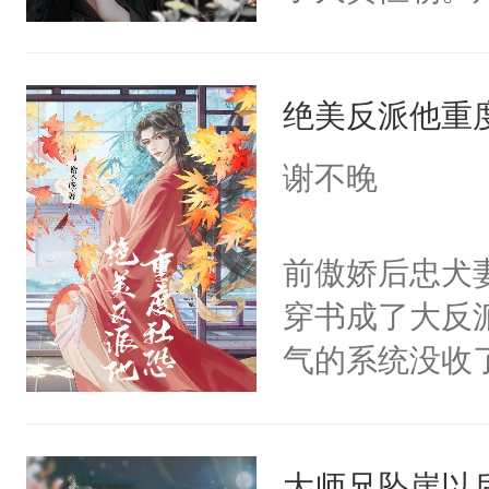
己的世界，并
王名为云胤，
绝美反派他重
惜被人暗害，
绝。主神知晓
谢不晚
顾云去到大冀
朝，一个从未
前傲娇后忠犬
为三种性别。
穿书成了大反
构与男子相同
气的系统没收
了一颗红色的
成了没用的废
得不开始在后
说他可怜，却
人，最终坐上
大师兄坠崖以