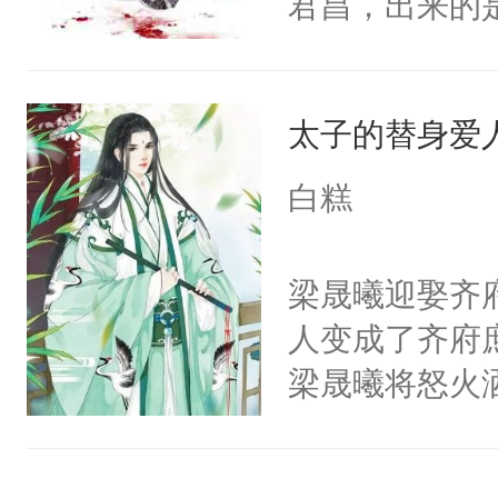
君昌，出来的
体统！结果装
就一把将眼前
己等来的会是
香香贴贴呜呜
房让小混蛋好
上了龙床。某
是因为他才坐
沐小黎想起之
太子的替身爱
上。太医把了
林秋那双清透
有……双眼立
有喜了。”魏公
火葬场虽迟但到
白糕
了责之后他是
自己的处境，
好了你的伤，
就摸耳朵了？
寻……这是一
果之后，我可
梁晟曦迎娶齐
趴在床上，根
事。前期虐受
秋1v1双洁h
人变成了齐府
么摸，他再也不
1，he。
恳，受会恢复
梁晟曦将怒火
笔，不喜左上
辱，齐瑾然从
（黑色版）：
守着那些约定
权，非独家