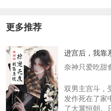
更多推荐
进宫后，我靠
奈神只爱吃甜
双男主宫斗，
发作死在了家
了大冀恒朝。