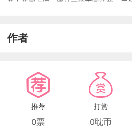
两人共同上位，建立一个大同社会。后
是真实身份的陆绎霖。富三代出生的陆
隐，尽在小说之中……（灵感来源于……
作者
推荐
打赏
0
票
0
耽币