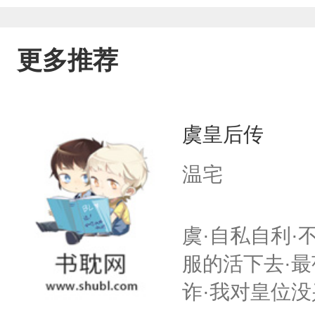
更多推荐
虞皇后传
温宅
虞·自私自利·
服的活下去·最
诈·我对皇位没