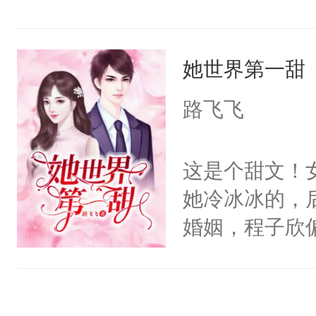
落荒而逃，原
动。谁知公司
她世界第一甜
临近过年，家
只好在相亲软
路飞飞
年。两人在网
面，为了给人
这是个甜文！
番。结果到了
她冷冰冰的，
象没等到，却
婚姻，程子欣
学校友会上，
是五年，再回
间，狐朋狗友
碰上了陆遇城
矜持样：“家
辜。