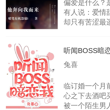
偏爱是什么？
七夜，在他耳
则脾气暴躁的
有人说：爱情
夜宠溺的望着
忠心头脑清醒
却只有苦涩最
时，我就知道
你却看不见我
人了！——君
起，我就知道
听闻BOSS暗
眼中、心中永
兔喜
临订婚一个月
心之下去酒吧
被一个陌生男