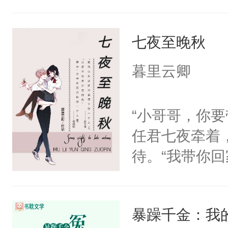
其实是工具人
姐怎么办？当
七夜至晚秋
重生开挂把自
搭伙过日子。
暮里云卿
围大体上是和
正经宫斗选手
“小哥哥，你
任君七夜牵着
待。“我带你
心，自己有了
丢了。”小宫
暴躁千金：我
我会一辈子护