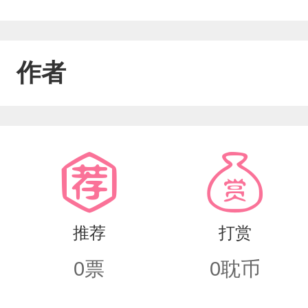
作者
推荐
打赏
0
票
0
耽币