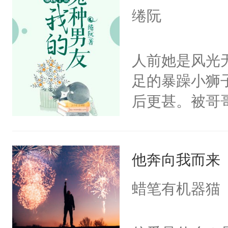
母亲教过他，
绻阮
负，要一辈子
子里因为有你
人前她是风光
有你而幸福，
足的暴躁小狮
跪下，拿出准
后更甚。被哥
人。“君哥哥
也想不通哥哥
的，不，不止
变通的男人！
想到君七夜会
他奔向我而来
姐！互相看不
但我私心还是
的安排，拿人
蜡笔有机器猫
了。”君七夜
咐！两人从此
这么好，我也
镖两人会碰撞