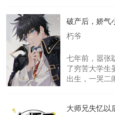
派，他的任务
一位合适的男
破产后，娇气
病，一个个的
上了还是无动
朽爷
力跟男主称兄
间变脸背叛他
七年前，嚣张
的恶事他都对
了穷苦大学生
一个权力滔天
出生，一哭二
右男主又报复
段，最终赶跑
个世界了。直
的正牌男朋友
他说：【您需
大师兄失忆以
斯野已然是咳
年，存活下来