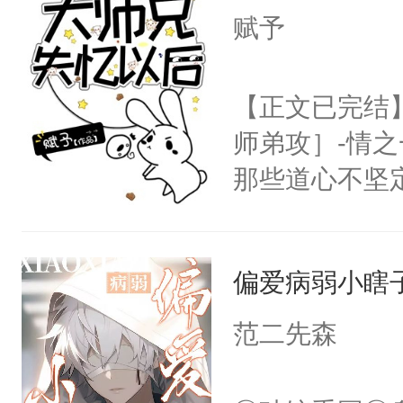
的大佬级人物
赋予
再说一遍。】
发芽，晏斯野
世界苟活十年。
走他乡的白月
【正文已完结
我侬，恩爱甜
师弟攻］-情
怕……磨光了
那些道心不坚
的池家小少爷
到了师弟，无
斯野救病重的
甚至为此一念
了晏斯野的世
偏爱病弱小瞎
妄。当他看到
兮的工作服，
白，这一切终
范二先森
冷潮湿，臭烘
头。而宗门也
膀上几十公斤
子，门下所有