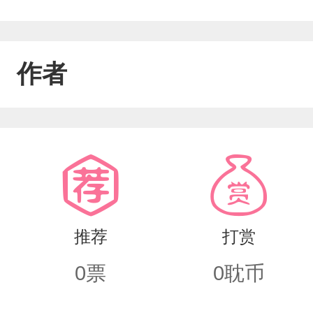
作者
推荐
打赏
0
票
0
耽币