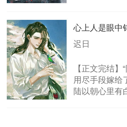
色。剧本命运
只是师兄。-
决心改变，但
情不比受少，
心上人是眼中钉
越不对劲。怕
才任由受自毁。
宣布：“从今
中有穿越者！
迟日
养虎为患。他
不要吵架，友好
至在他发热时
【正文完结】
变，李砚寒总
用尽手段嫁给了
戏？”却又默
陆以朝心里有
浑身是血将他
星。强迫也好
跨过我的尸骨
们人前恩爱甜
热，却听见他
情，他以为，