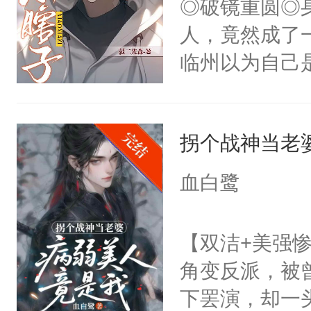
◎破镜重圆◎
星燃，跟我回家
杀了同为魔道
人，竟然成了
绝于师门前。
临州以为自己
了当年。回到
到这个小瞎子
个宗门成为正
不得自己去死
道吗？大师兄
拐个战神当老
二师兄了。乙
血白鹭
忘记了对二师
此便再好不过
【双洁+美强惨
会给大师兄回
角变反派，被
现言烬就站在
下罢演，却一
静。这一世，