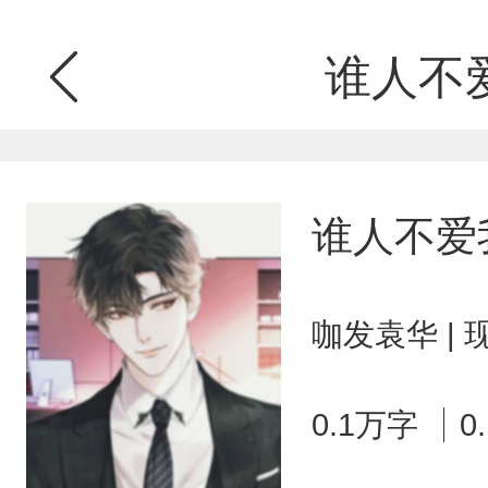
谁人不
谁人不爱
咖发袁华 |
0.1万字
0