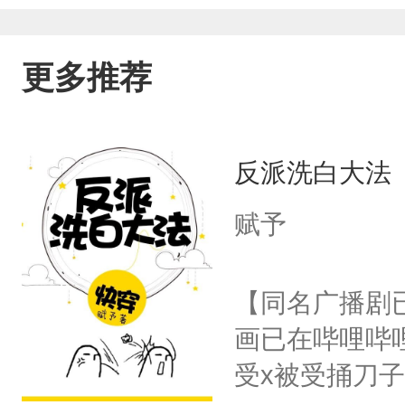
更多推荐
反派洗白大法
赋予
【同名广播剧
画已在哔哩哔
受x被受捅刀