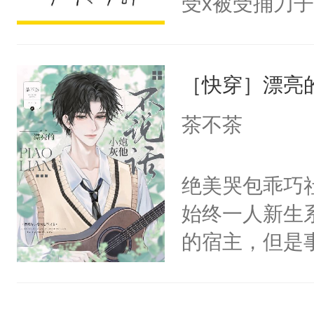
受x被受捅刀
宴：柳折枝你
派，他的任务
飞魄散！第二
一位合适的男
们竟然欺负你
［快穿］漂亮
病，一个个的
宴：要不你跟
上了还是无动
茶不茶
来……“蛇蛇
力跟男主称兄
好，别人都想
间变脸背叛他
绝美哭包乖巧社
堂魔尊……行
的恶事他都对
始终一人新生
位，当日就抢
一个权力滔天
的宿主，但是
神偏执：不许
右男主又报复
个社恐小哭包
腿，把你锁在
个世界了。直
宿主，元宝只
有人养？还有
他说：【您需