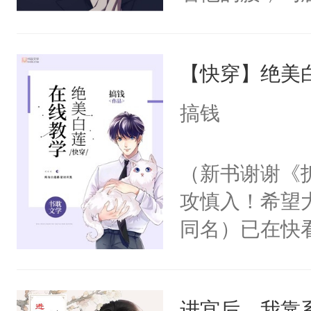
角落，捏着他
尝尝。”当红
【快穿】绝美
来，给老公亲
用力——为你
搞钱
糖专业户，不
（新书谢谢《
攻慎入！希望
同名）已在快
叭！】1V1
统界里面有个
进宫后，我靠