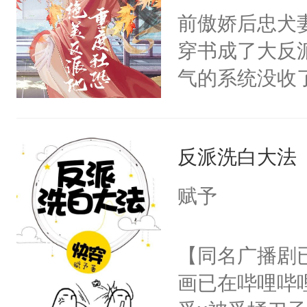
朝，一个从未
前傲娇后忠犬
卫天还没亮，
为三种性别。
穿书成了大反
腰：“陛下，
构与男子相同
气的系统没收
不好了！”“那
了一颗红色的
成了没用的废
扣到怀里，安
得不开始在后
说他可怜，却
顶替白莲花的
人，最终坐上
反派洗白大法
用见人，因为
小白莲：“嘤嘤
言神龙见首不
胡说，我没碰
赋予
想见人。没有
这是你舅妈，快
名蛇蛇，跟人
不愧是大佬，
【同名广播剧
不知道，那小
悉，嗷？这不
画已在哔哩哔
头，魔尊墨宴
可以先看仙帝