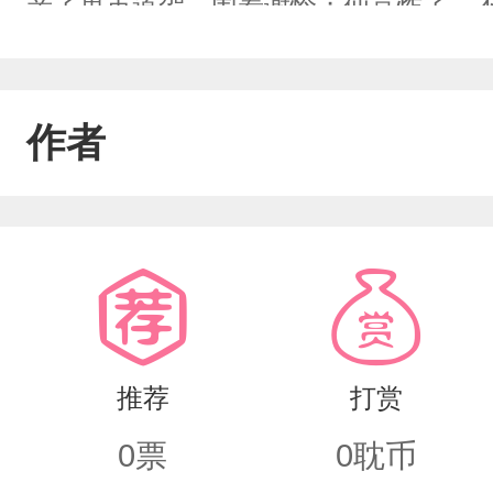
亲了鬼市道贺，围着谢怜；仙京炸了，
居住着静弱的女子。厄命爬的气喘吁吁，
他说：“这路大抵就是这么难走。不在山
作者
致，冷冷清清。长凌殿曲折盘旋，楼台
龙画凤，飞禽走兽以及彩绘涂制的仙灵神
①文中CP：花城x谢怜厄命x若邪②加
子们，文笔提升中ing；④努力不OOC
是书摘；⑥书摘内容出自《千字文》⑦看文
推荐
打赏
0
票
0
耽币