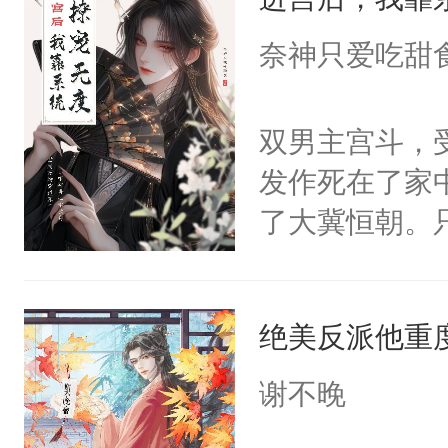
成为所有白莲
I，他们决定
奈神只爱吃甜
学子，莫之阳
莲花可不止有
双男主宫斗，
点脑袋，看着
发作死在了家
常见问题一：
了大冀恒朝。
教科书版：“
己的世界，并
样。”莫之阳
王名为云胤，
母的微笑：“
绝美反派他重
惜被人暗害，
留看着面前这
绝。主神知晓
谢不晚
人，突然醒悟
顾云去到大冀
问题二：废后