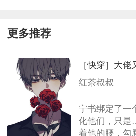
更多推荐
［快穿］大佬
红茶叔叔
宁书绑定了一
化他们，只是
着他的腰，勾