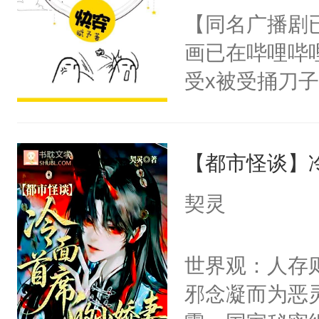
朝，一个从未
【同名广播剧
卫天还没亮，
为三种性别。
画已在哔哩哔
腰：“陛下，
构与男子相同
受x被受捅刀
不好了！”“那
了一颗红色的
派，他的任务
扣到怀里，安
得不开始在后
一位合适的男
顶替白莲花的
人，最终坐上
【都市怪谈】
病，一个个的
小白莲：“嘤嘤
上了还是无动
胡说，我没碰
契灵
力跟男主称兄
这是你舅妈，快
间变脸背叛他
不愧是大佬，
世界观：人存
的恶事他都对
悉，嗷？这不
邪念凝而为恶
一个权力滔天
可以先看仙帝