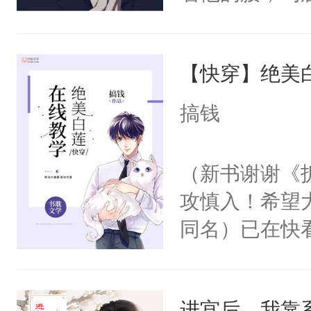
角落，捏着他
尝尝。”当红
【快穿】绝美
来，给老公亲
用力——为你
搞钱
糖专业户，不
（新书谢谢《
攻慎入！希望
同名）已在快
叭！】1V1
统界里面有个
进宫后，我靠