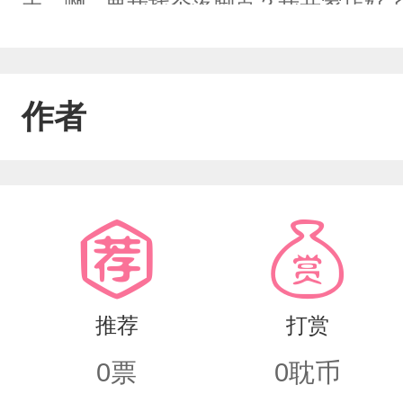
走。啊...要我找个落脚点？我开家店
作者
推荐
打赏
0
票
0
耽币