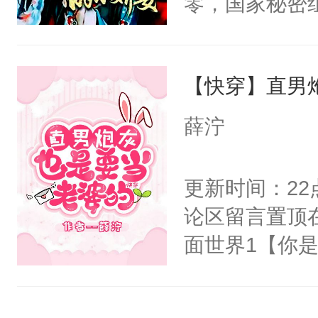
零，国家秘密
右男主又报复
士，以武力、
个世界了。直
界分三性：男
他说：【您需
【快穿】直男
子嗣）。盘龙
年，存活下来
孤独成性，被
薛泞
再说一遍。】
貌美送花郎，
世界苟活十年。
嘴硬心软、宠
更新时间：2
他才发现：他的
论区留言置顶
氓，本体是全
面世界1【你
来想逗逗人类
长大的竹马，
到油盐不进。
抢了你要给竹
本来只想成家