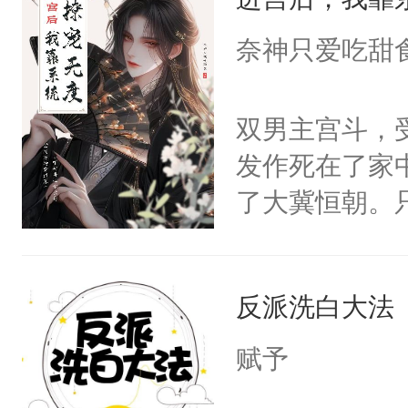
成为所有白莲
I，他们决定
奈神只爱吃甜
学子，莫之阳
莲花可不止有
双男主宫斗，
点脑袋，看着
发作死在了家
常见问题一：
了大冀恒朝。
教科书版：“
己的世界，并
样。”莫之阳
王名为云胤，
母的微笑：“
反派洗白大法
惜被人暗害，
留看着面前这
绝。主神知晓
赋予
人，突然醒悟
顾云去到大冀
问题二：废后