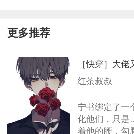
更多推荐
［快穿］大佬
红茶叔叔
宁书绑定了一
化他们，只是
着他的腰，勾