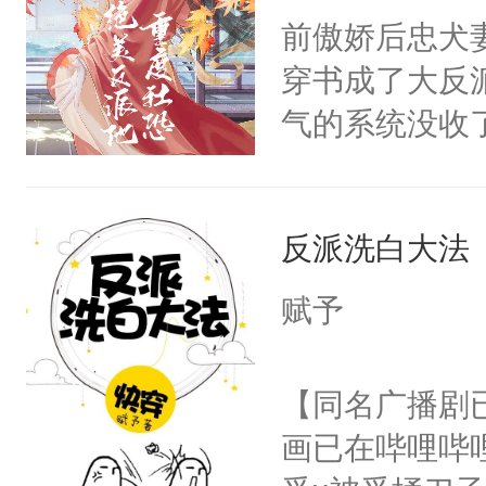
朝，一个从未
前傲娇后忠犬
卫天还没亮，
为三种性别。
穿书成了大反
腰：“陛下，
构与男子相同
气的系统没收
不好了！”“那
了一颗红色的
成了没用的废
扣到怀里，安
得不开始在后
说他可怜，却
顶替白莲花的
人，最终坐上
反派洗白大法
用见人，因为
小白莲：“嘤嘤
言神龙见首不
胡说，我没碰
赋予
想见人。没有
这是你舅妈，快
名蛇蛇，跟人
不愧是大佬，
【同名广播剧
不知道，那小
悉，嗷？这不
画已在哔哩哔
头，魔尊墨宴
可以先看仙帝