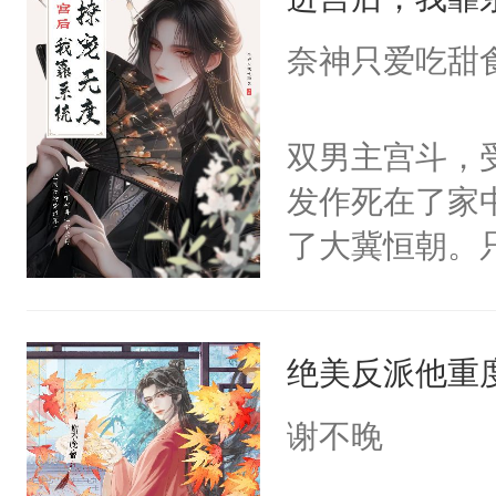
成为所有白莲
I，他们决定
奈神只爱吃甜
学子，莫之阳
莲花可不止有
双男主宫斗，
点脑袋，看着
发作死在了家
常见问题一：
了大冀恒朝。
教科书版：“
己的世界，并
样。”莫之阳
王名为云胤，
母的微笑：“
绝美反派他重
惜被人暗害，
留看着面前这
绝。主神知晓
谢不晚
人，突然醒悟
顾云去到大冀
问题二：废后