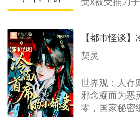
受x被受捅刀
宴：柳折枝你
派，他的任务
飞魄散！第二
一位合适的男
们竟然欺负你
【都市怪谈】
病，一个个的
宴：要不你跟
上了还是无动
契灵
来……“蛇蛇
力跟男主称兄
好，别人都想
间变脸背叛他
世界观：人存
堂魔尊……行
的恶事他都对
邪念凝而为恶
位，当日就抢
一个权力滔天
零，国家秘密
神偏执：不许
右男主又报复
士，以武力、
腿，把你锁在
个世界了。直
界分三性：男
有人养？还有
他说：【您需