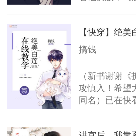
角落，捏着他
尝尝。”当红
【快穿】绝美
来，给老公亲
用力——为你
搞钱
糖专业户，不
（新书谢谢《
攻慎入！希望
同名）已在快
叭！】1V1
统界里面有个
进宫后，我靠