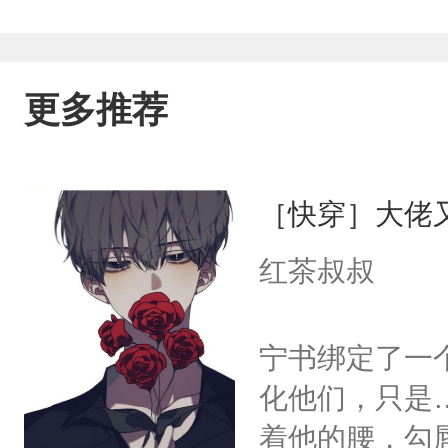
更多推荐
［快穿］大佬
红茶叔叔
宁书绑定了一
化他们，只是
着他的腰，勾