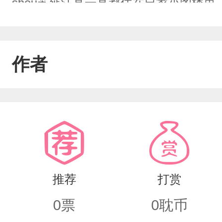
shou苏延江直一直都住在自家小阁楼
从不相识到，前后桌到再也分不开。但
家，江直没再跟苏延有过联系，后来苏
作者
自己，被爸妈逼着住进医院。在苏延出
作时重逢，这一次，希望是永远。“苏延
别松手，说好永远。”“嗯，说到做到。”
推荐
打赏
0
票
0
耽币