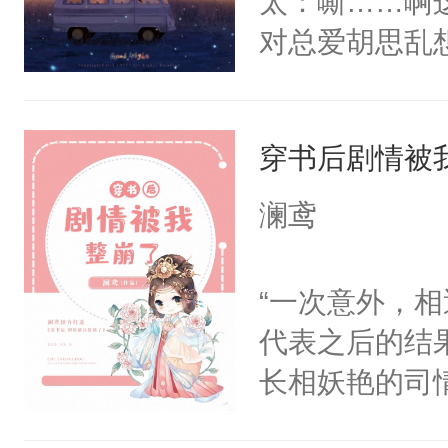
太：嘶……啊
跪下，拿出准
对总爱胡思乱
人。“君哥哥
断升温？认真
的，不，不止
脑补摄影师
想到君七夜会
穿书后剧情被
但我私心还是
澜鸢
了。”君七夜
这么好，我也
“一次意外，
七夜，在他耳
代表之后的结
夜宠溺的望着
长相妖艳的司
时，我就知道
斐尘＊漫骂，
人了！——君