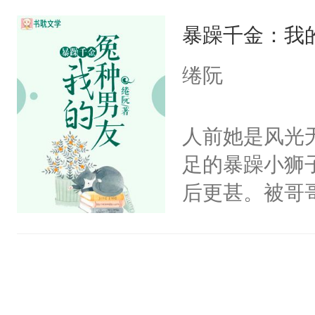
意而为，得知
起，我就知道
暴躁千金：我
宜，在经历各
眼中、心中永
却因龙契的存
绻阮
派，从而改变
眸，眼眶湿润
人前她是风光
一定给你一个
足的暴躁小狮
了她一下，“
后更甚。被哥
局。”
也想不通哥哥
变通的男人！
姐！互相看不
的安排，拿人