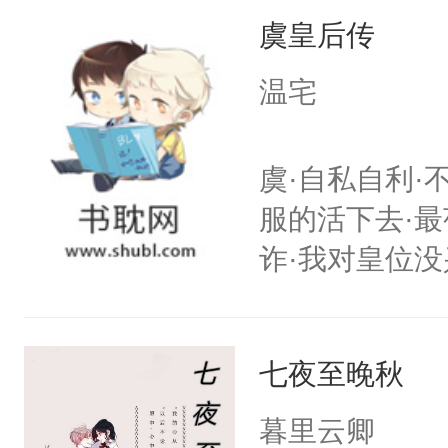
虞皇后传
第五年，沛帝
三皇子云黎晗
温宅
云黎晰为明郡
下旨后长达五
虞·自私自利·
端王被立为太
服的活下去·最
陶淑妃和姜德
诈·我对皇位没
和两位公主在
其实是工具人
我们也该回去
姐怎么办？当
线，男主鉴婊
七夜至晚秋
重生开挂把自
搭伙过日子。
暮里云卿