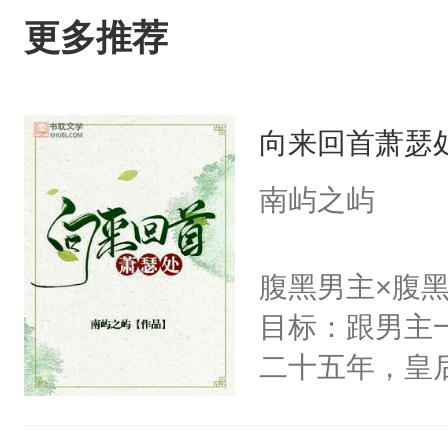
更多推荐
向来回首萧瑟
南屿之屿
腹黑男主×腹
目标：跟男主
二十五年，皇
皇后，葬于黄
下葬后太子不