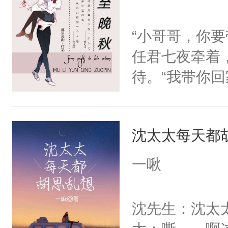
围大体上是和
正经宫斗选手
“小哥哥，你
任君七夜牵着
待。“我带你
心，自己有了
丢了。”小宫
沈太太每天都
我会一辈子护
母亲教过他，
一啾
负，要一辈子
子里因为有你
沈先生：沈太
有你而幸福，