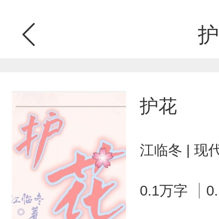
护
护花
江临冬 | 
0.1万字
0