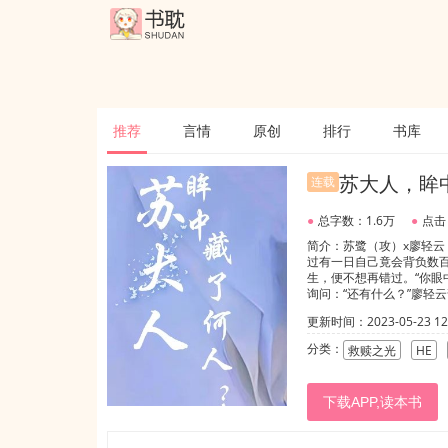
推荐
言情
原创
排行
书库
苏大人，眸
连载
●
总字数：1.6万
●
点击
简介：苏鹭（攻）x廖轻
过有一日自己竟会背负数
生，便不想再错过。“你眼
询问：“还有什么？”廖轻
上人。”
更新时间：2023-05-23 12:
分类：
救赎之光
HE
下载APP,读本书