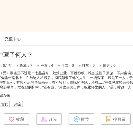
充值中心
中藏了何人？
：0.1万
●
收藏：7
●
推荐：4
●
月票：0
●
打赏：0
●
催更：0
云（受）廖轻云不过是个七品县令，兢兢业业，百姓称颂，唯独这性子孤傲，不染尘埃
百冤魂一路北上，在与这人相遇后，彻底颠覆了他的人生。一场冤案，遇见了一人，于
中有山河，有数不尽的诗情画意，有不容他人置喙的决绝，还有……”苏鹭见廖轻云停
云弯起嘴角，埋在他的怀中：“还有我。”苏鹭失笑出声，抱紧怀里的人：“是，眸藏一人
37:46
古代
架空
收藏
订阅
推荐
投月票