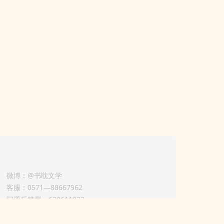
微博：@书耽文学
客服：0571—88667962
问题反馈群：630611933
版权业务联系人-淡风 QQ：
3614922414（加好友请备注合作来意）