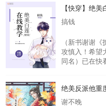
【快穿】绝美
来，给老公亲
用力——为你
搞钱
糖专业户，不
（新书谢谢《
攻慎入！希望
同名）已在快
叭！】1V1
统界里面有个
绝美反派他重
成为所有白莲
I，他们决定
谢不晚