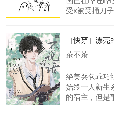
画已在哔哩哔
腰：“陛下，
头，魔尊墨宴
受x被受捅刀
不好了！”“那
宴：柳折枝你
派，他的任务
扣到怀里，安
飞魄散！第二
一位合适的男
顶替白莲花的
们竟然欺负你
［快穿］漂亮
病，一个个的
小白莲：“嘤嘤
宴：要不你跟
上了还是无动
胡说，我没碰
茶不茶
来……“蛇蛇
力跟男主称兄
这是你舅妈，快
好，别人都想
间变脸背叛他
不愧是大佬，
绝美哭包乖巧社
堂魔尊……行
的恶事他都对
悉，嗷？这不
始终一人新生
位，当日就抢
一个权力滔天
可以先看仙帝
的宿主，但是
神偏执：不许
右男主又报复
个社恐小哭包
腿，把你锁在
个世界了。直