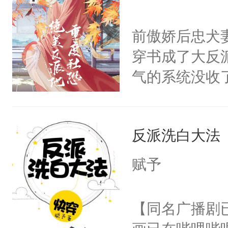
学子，莫之阳
莲花可不止有
前傲娇后忠犬
点脑袋，看着
穿书成了大反
常见问题一：
气的系统没收
教科书版：“
成了没用的废
样。”莫之阳
说他可怜，却
母的微笑：“
反派洗白大法
用见人，因为
留看着面前这
言神龙见首不
赋予
人，突然醒悟
想见人。没有
问题二：废后
名蛇蛇，跟人
【同名广播剧
卫天还没亮，
不知道，那小