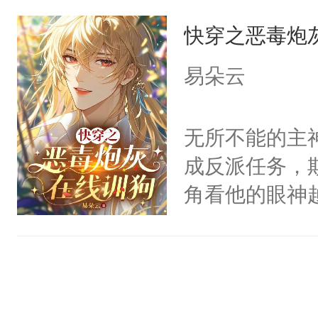
宿主，元宝只
有人养？还有
他说：【您需
快穿之恶毒炮
你，打他一巴
种威胁手段没
年，存活下来
右脸欠踹$￥#
他是社恐，墨
易朵云
再说一遍。】
白嫩嫩一看就
哄：祖宗，求
世界苟活十年。
前，抬手摸了
不出去啊……1
无所不能的主
句：“魂淡！”元
成反派任务，
血：可爱，想
角看他的眼神
阴恻恻的看着
只为了让小主
招惹我的，你
为了给娇气小
点头：“你自
后，竟然是为
谁！”反正有
拥住了日思夜