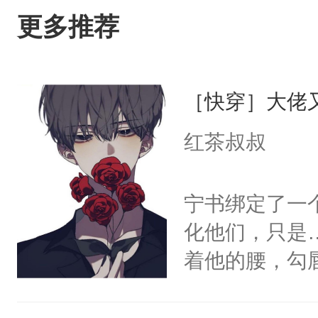
更多推荐
［快穿］大佬
红茶叔叔
宁书绑定了一
化他们，只是
着他的腰，勾
角落，捏着他
尝尝。”当红