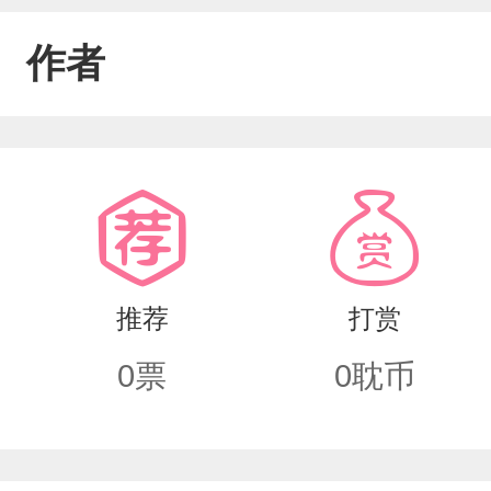
作者
推荐
打赏
0
票
0
耽币