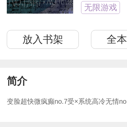
无限游戏
放入书架
全本
简介
变脸超快微疯癫no.7受×系统高冷无情n