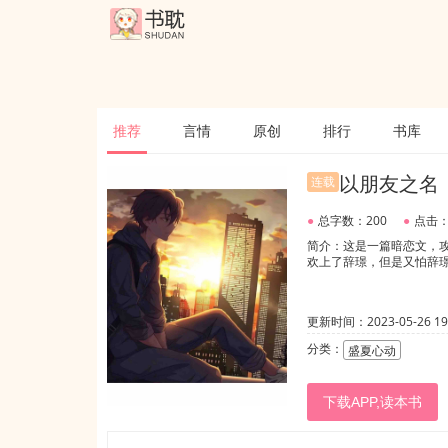
推荐
言情
原创
排行
书库
以朋友之名
连载
●
总字数：200
●
点击：
简介：这是一篇暗恋文，
欢上了辞璟，但是又怕辞
更新时间：2023-05-26 19:
分类：
盛夏心动
下载APP,读本书