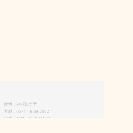
微博：@书耽文学
客服：0571—88667962
问题反馈群：630611933
版权业务联系人-淡风 QQ：
3614922414（加好友请备注合作来意）