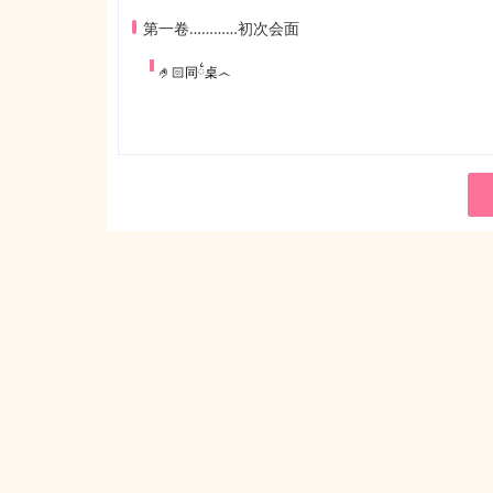
第一卷…………初次会面
🤌🏻同྆桌෴