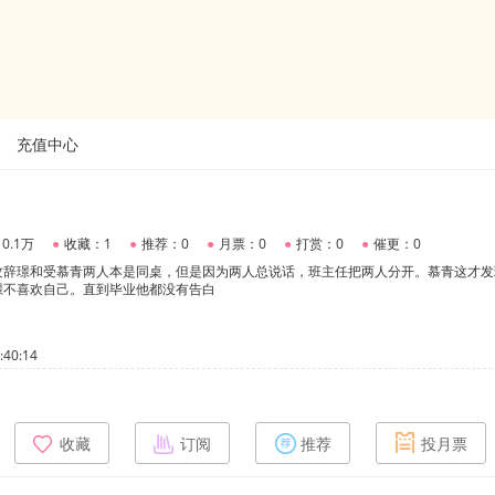
充值中心
0.1万
●
收藏：1
●
推荐：0
●
月票：0
●
打赏：0
●
催更：0
攻辞璟和受慕青两人本是同桌，但是因为两人总说话，班主任把两人分开。慕青这才发
璟不喜欢自己。直到毕业他都没有告白
40:14
收藏
订阅
推荐
投月票