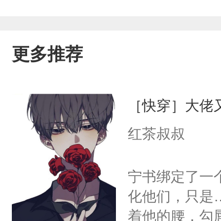
更多推荐
［快穿］大佬
红茶叔叔
宁书绑定了一
化他们，只是
着他的腰，勾