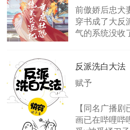
朝，一个从未
前傲娇后忠犬
卫天还没亮，
为三种性别。
穿书成了大反
腰：“陛下，
构与男子相同
气的系统没收
不好了！”“那
了一颗红色的
成了没用的废
扣到怀里，安
得不开始在后
说他可怜，却
顶替白莲花的
人，最终坐上
反派洗白大法
用见人，因为
小白莲：“嘤嘤
言神龙见首不
胡说，我没碰
赋予
想见人。没有
这是你舅妈，快
名蛇蛇，跟人
不愧是大佬，
【同名广播剧
不知道，那小
悉，嗷？这不
画已在哔哩哔
头，魔尊墨宴
可以先看仙帝