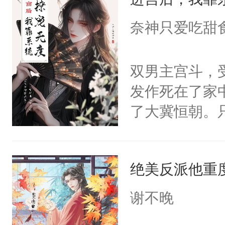
成为所有白莲
I，他们决定
奈神只爱吃甜
学子，莫之阳
莲花可不止有
双男主宫斗，
点脑袋，看着
发作死在了家
常见问题一：
了大冀恒朝。
教科书版：“
己的世界，并
样。”莫之阳
王名为云胤，
母的微笑：“
绝美反派他重
惜被人暗害，
留看着面前这
绝。主神知晓
谢不晚
人，突然醒悟
顾云去到大冀
问题二：废后