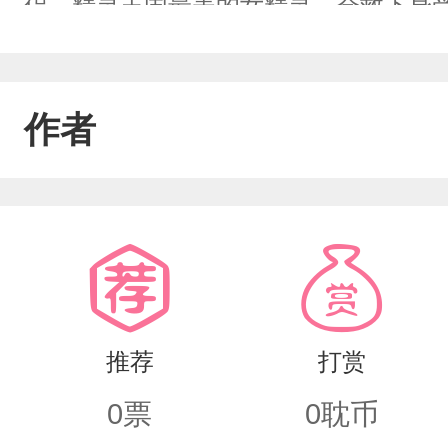
侣，精灵王国最美的女精灵，会救下身
灵偷偷跟着王子离开了精灵王国，成了
还没有结束，后来王子带人围攻精灵王
作者
敌方突然冒出了一个黑发黑眸的东方男
他只得用秘法献祭自己想和入侵者们同
让他重生，并告诉他，黑发的东方人挡
为了人类的玩物，希望他能改变这一切
伴侣，还修习了禁术，准备封闭精灵王
推荐
打赏
0
票
0
耽币