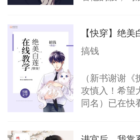
角落，捏着他
尝尝。”当红
【快穿】绝美
来，给老公亲
用力——为你
搞钱
糖专业户，不
（新书谢谢《
攻慎入！希望
同名）已在快
叭！】1V1
统界里面有个
进宫后，我靠