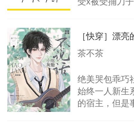
受x被受捅刀
宴：柳折枝你
派，他的任务
飞魄散！第二
一位合适的男
们竟然欺负你
［快穿］漂亮
病，一个个的
宴：要不你跟
上了还是无动
茶不茶
来……“蛇蛇
力跟男主称兄
好，别人都想
间变脸背叛他
绝美哭包乖巧社
堂魔尊……行
的恶事他都对
始终一人新生
位，当日就抢
一个权力滔天
的宿主，但是
神偏执：不许
右男主又报复
个社恐小哭包
腿，把你锁在
个世界了。直
宿主，元宝只
有人养？还有
他说：【您需