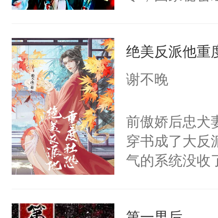
士，以武力、
界分三性：男
绝美反派他重
子嗣）。盘龙
孤独成性，被
谢不晚
貌美送花郎，
嘴硬心软、宠
前傲娇后忠犬
他才发现：他的
穿书成了大反
氓，本体是全
气的系统没收
来想逗逗人类
成了没用的废
到油盐不进。
说他可怜，却
本来只想成家
第一男后