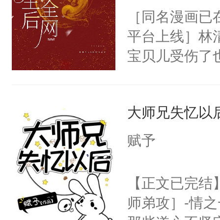
寻……这是一
［同名漫画已
堂魔尊……行
事。前期虐受
平台上线］林
位，当日就抢
1，he。
宝贝儿受伤了
神偏执：不许
人全身上下都
腿，把你锁在
美人受x冷漠
有人养？还有
大师兄失忆以
痛觉，哪怕受
种威胁手段没
被渣男欺骗，
他是社恐，墨
赋予
打，最终在一
哄：祖宗，求
他决定远离渣
不出去啊……1
【正文已完结
上辈子在他临
师弟攻］-情
的商界大佬—