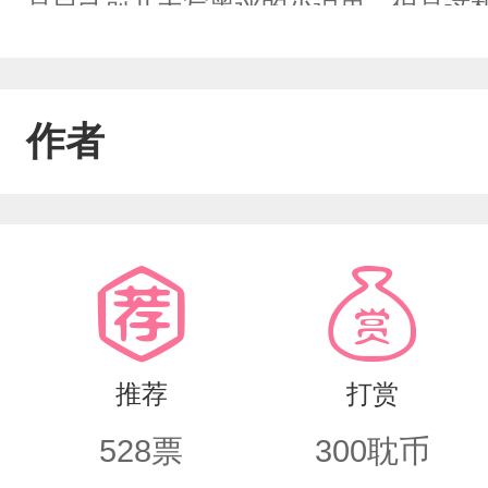
是自己前几天写黑评的小说里，但是这
小说，自然是了解的，他乞求老天，赐
报，不是不报，时候未到。按照剧情发
作者
情的走向越走越偏，真是离离原上谱，越
子，攻重生，受穿越，副CP多多，欢迎
推荐
打赏
528
票
300
耽币