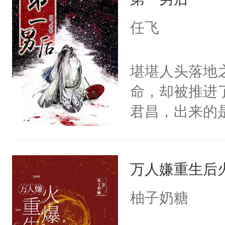
用见人，因为
只对他温柔。
言神龙见首不
任飞
至恶鬼神×冷
想见人。没有
善；他是冷，
名蛇蛇，跟人
堪堪人头落地
只为你，守尽
不知道，那小
命，却被推进
你，才拥有家
头，魔尊墨宴
君昌，出来的
人×最强鬼神
宴：柳折枝你
己等来的会是
者文风写实派
飞魄散！第二
上了龙床。某
奇的宝子们误
们竟然欺负你
万人嫌重生后
上。太医把了
宴：要不你跟
有喜了。”魏公
柚子奶糖
来……“蛇蛇
自己的处境，
好，别人都想