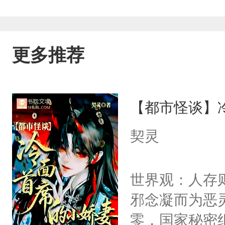
更多推荐
【都市怪谈】
契灵
世界观：人存
邪念凝而为恶
零，国家秘密