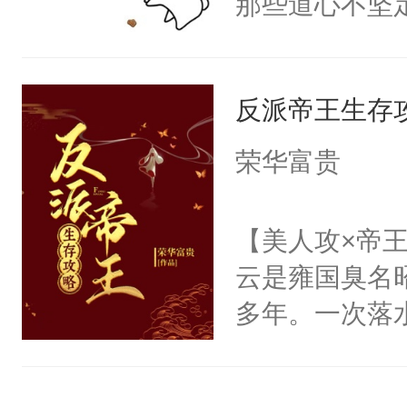
那些道心不坚
门世家，传闻
到了师弟，无
从不与人亲近
甚至为此一念
无家可归的小
反派帝王生存
妄。当他看到
怜很乖很软，
白，这一切终
荣华富贵
红着脸，纤长
头。而宗门也
朋友太乖了，
子，门下所有
【美人攻×帝
怕摔了。原来
杀了同为魔道
云是雍国臭名
终于明白了谁
绝于师门前。
多年。一次落
晏天生没有痛
了当年。回到
觉醒，发现自
不知道，每天
个宗门成为正
攻。主角受独
查一遍。②晏
道吗？大师兄