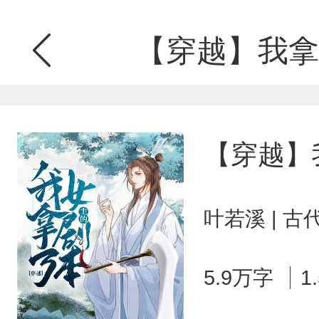
【穿越】我拿
【穿越】
叶若溪 | 
5.9万字
1