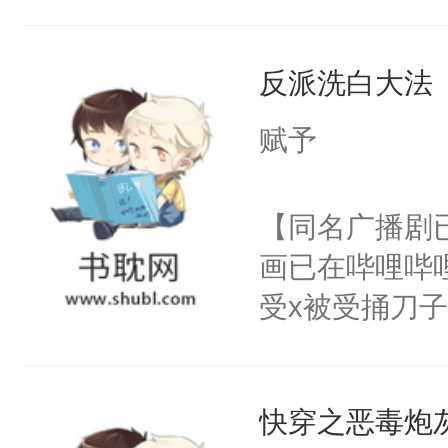
角落，捏着他
尝尝。”当红
反派洗白大法
来，给老公亲
用力——为你
赋予
糖专业户，不
【同名广播剧
画已在哔哩哔
受x被受捅刀
派，他的任务
一位合适的男
快穿之恶毒炮
病，一个个的