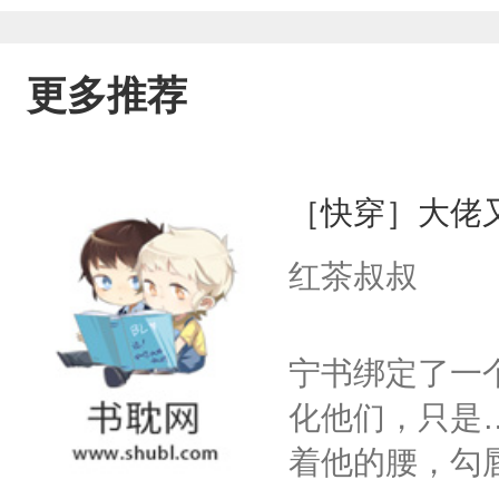
更多推荐
［快穿］大佬
红茶叔叔
宁书绑定了一
化他们，只是
着他的腰，勾