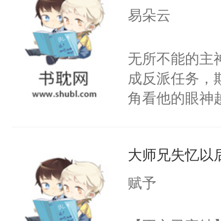
上了还是无动
易朵云
力跟男主称兄
间变脸背叛他
无所不能的主
的恶事他都对
成反派任务，
一个权力滔天
角看他的眼神
右男主又报复
只为了让小主
个世界了。直
为了给娇气小
他说：【您需
大师兄失忆以
后，竟然是为
年，存活下来
拥住了日思夜
赋予
再说一遍。】
世界苟活十年。