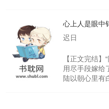
了当年。回到
到这个小瞎子
个宗门成为正
不得自己去死
道吗？大师兄
心上人是眼中钉
二师兄了。乙
迟日
忘记了对二师
此便再好不过
【正文完结】
会给大师兄回
用尽手段嫁给了
现言烬就站在
陆以朝心里有
静。这一世，
星。强迫也好
只是师兄。-
们人前恩爱甜
情不比受少，
情，他以为，
才任由受自毁。