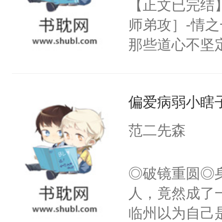
【正文已完结
师弟攻］-情
那些道心不坚
到了师弟，无
甚至为此一念
偏爱病弱小瞎
妄。当他看到
白，这一切终
范二先森
头。而宗门也
子，门下所有
◎破镜重圆◎
杀了同为魔道
人，竟然成了
绝于师门前。
临州以为自己