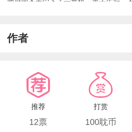
师府同齐天尘下了一盘棋，黑子先行，
平局。这老头乐呵呵的笑了两句，意味
楚河：总是有帮助的。萧楚河听的云里
作者
美强惨且有时嘴欠人格，不好意思呀萧
回吧。我喜欢病弱受，且金手指比天大
推荐
打赏
12
票
100
耽币