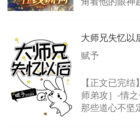
角看他的眼神
神偏执：不许
右男主又报复
只为了让小主
腿，把你锁在
个世界了。直
为了给娇气小
有人养？还有
他说：【您需
大师兄失忆以
后，竟然是为
种威胁手段没
年，存活下来
拥住了日思夜
他是社恐，墨
赋予
再说一遍。】
哄：祖宗，求
世界苟活十年。
不出去啊……1
【正文已完结
师弟攻］-情
那些道心不坚
到了师弟，无
甚至为此一念