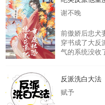
惜被人暗害，
绝。主神知晓
谢不晚
顾云去到大冀
朝，一个从未
前傲娇后忠犬
为三种性别。
穿书成了大反
构与男子相同
气的系统没收
了一颗红色的
成了没用的废
得不开始在后
说他可怜，却
人，最终坐上
反派洗白大法
用见人，因为
言神龙见首不
赋予
想见人。没有