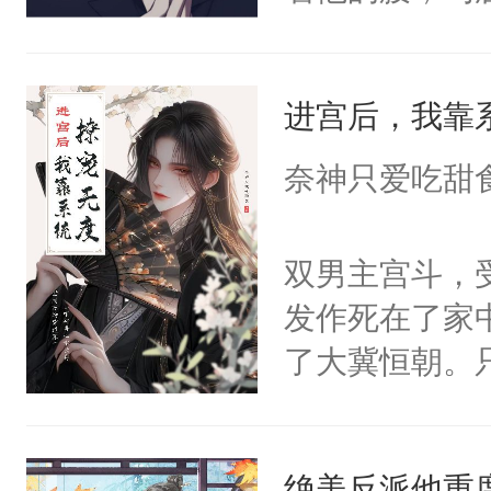
角落，捏着他
尝尝。”当红
进宫后，我靠
来，给老公亲
用力——为你
奈神只爱吃甜
糖专业户，不
双男主宫斗，
发作死在了家
了大冀恒朝。
己的世界，并
王名为云胤，
绝美反派他重