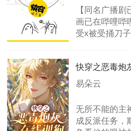
名蛇蛇，跟人
【同名广播剧
不知道，那小
画已在哔哩哔
头，魔尊墨宴
受x被受捅刀
宴：柳折枝你
派，他的任务
飞魄散！第二
一位合适的男
们竟然欺负你
快穿之恶毒炮
病，一个个的
宴：要不你跟
上了还是无动
易朵云
来……“蛇蛇
力跟男主称兄
好，别人都想
间变脸背叛他
无所不能的主
堂魔尊……行
的恶事他都对
成反派任务，
位，当日就抢
一个权力滔天