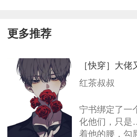
更多推荐
［快穿］大佬
红茶叔叔
宁书绑定了一
化他们，只是
着他的腰，勾