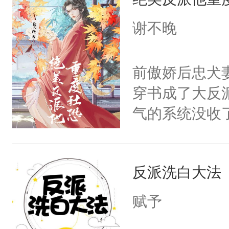
成为所有白莲
I，他们决定
谢不晚
学子，莫之阳
莲花可不止有
前傲娇后忠犬
点脑袋，看着
穿书成了大反
常见问题一：
气的系统没收
教科书版：“
成了没用的废
样。”莫之阳
说他可怜，却
母的微笑：“
反派洗白大法
用见人，因为
留看着面前这
言神龙见首不
赋予
人，突然醒悟
想见人。没有
问题二：废后