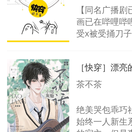
名蛇蛇，跟人
【同名广播剧
卫天还没亮，
不知道，那小
画已在哔哩哔
腰：“陛下，
头，魔尊墨宴
受x被受捅刀
不好了！”“那
宴：柳折枝你
派，他的任务
扣到怀里，安
飞魄散！第二
一位合适的男
顶替白莲花的
们竟然欺负你
［快穿］漂亮
病，一个个的
小白莲：“嘤嘤
宴：要不你跟
上了还是无动
胡说，我没碰
茶不茶
来……“蛇蛇
力跟男主称兄
这是你舅妈，快
好，别人都想
间变脸背叛他
不愧是大佬，
绝美哭包乖巧社
堂魔尊……行
的恶事他都对
悉，嗷？这不
始终一人新生
位，当日就抢
一个权力滔天
可以先看仙帝