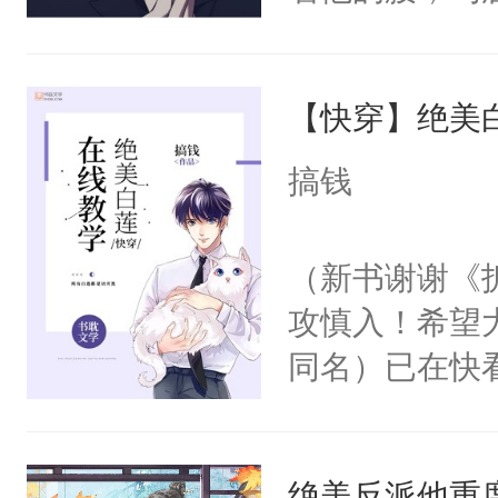
角落，捏着他
尝尝。”当红
【快穿】绝美
来，给老公亲
用力——为你
搞钱
糖专业户，不
（新书谢谢《
攻慎入！希望
同名）已在快
叭！】1V1
统界里面有个
绝美反派他重