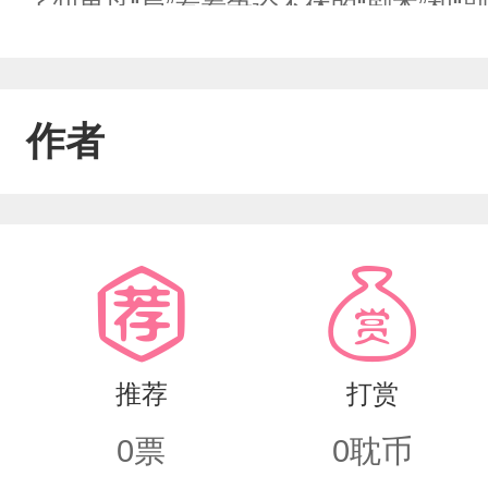
了知更鸟“局”看着争论不休的“剧本”和
作者
推荐
打赏
0
票
0
耽币