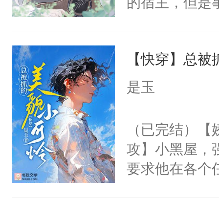
的宿主，但是
神偏执：不许
右男主又报复
个社恐小哭包
腿，把你锁在
个世界了。直
宿主，元宝只
有人养？还有
他说：【您需
【快穿】总被
你，打他一巴
种威胁手段没
年，存活下来
右脸欠踹$￥#
他是社恐，墨
是玉
再说一遍。】
白嫩嫩一看就
哄：祖宗，求
世界苟活十年。
前，抬手摸了
不出去啊……1
（已完结）【
句：“魂淡！”元
攻】小黑屋，
血：可爱，想
要求他在各个
阴恻恻的看着
世界，他任务
招惹我的，你
对劲……患有
点头：“你自