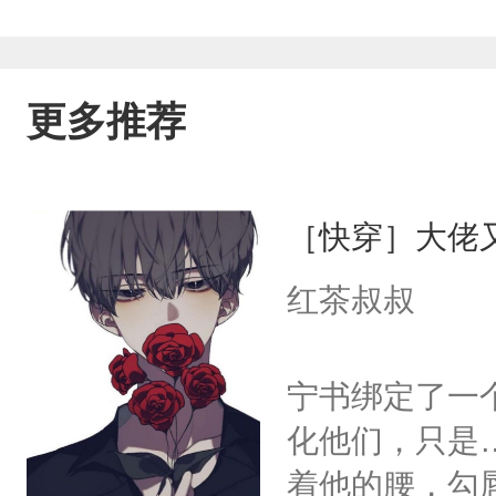
更多推荐
［快穿］大佬
红茶叔叔
宁书绑定了一
化他们，只是
着他的腰，勾