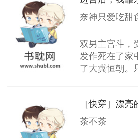
成为所有白莲
I，他们决定
奈神只爱吃甜
学子，莫之阳
莲花可不止有
双男主宫斗，
点脑袋，看着
发作死在了家
常见问题一：
了大冀恒朝。
教科书版：“
己的世界，并
样。”莫之阳
王名为云胤，
母的微笑：“
［快穿］漂亮
惜被人暗害，
留看着面前这
绝。主神知晓
茶不茶
人，突然醒悟
顾云去到大冀
问题二：废后