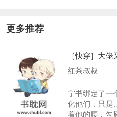
更多推荐
［快穿］大佬
红茶叔叔
宁书绑定了一
化他们，只是
着他的腰，勾