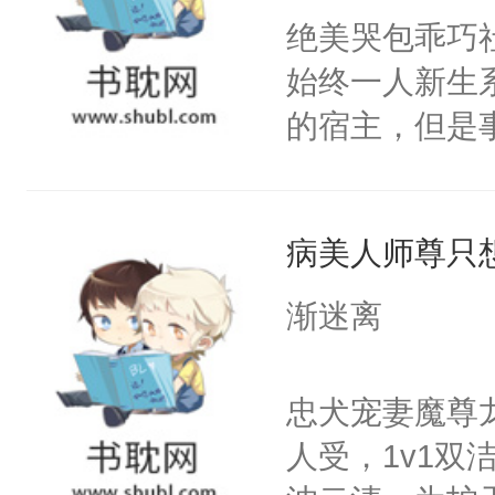
朝，一个从未
绝美哭包乖巧社
卫天还没亮，
为三种性别。
始终一人新生
腰：“陛下，
构与男子相同
的宿主，但是
不好了！”“那
了一颗红色的
个社恐小哭包
扣到怀里，安
得不开始在后
宿主，元宝只
顶替白莲花的
人，最终坐上
病美人师尊只
你，打他一巴
小白莲：“嘤嘤
右脸欠踹$￥#
胡说，我没碰
渐迷离
白嫩嫩一看就
这是你舅妈，快
前，抬手摸了
不愧是大佬，
忠犬宠妻魔尊
句：“魂淡！”元
悉，嗷？这不
人受，1v1
血：可爱，想
可以先看仙帝