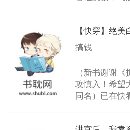
角落，捏着他
尝尝。”当红
【快穿】绝美
来，给老公亲
用力——为你
搞钱
糖专业户，不
（新书谢谢《
攻慎入！希望
同名）已在快
叭！】1V1
统界里面有个
进宫后，我靠