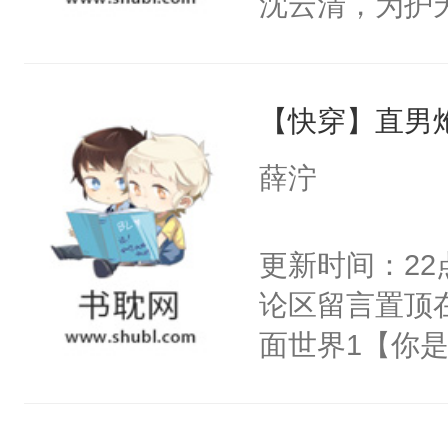
沈云清，为护
阴恻恻的看着
封印，昔日爱
招惹我的，你
自己知道，他
点头：“你自
【快穿】直男
其是纯金色的
谁！”反正有
的逆鳞，决战
薛泞
打工的！小世
后重妄苏醒上
码，泪水还没
逆鳞还亲了一
更新时间：2
了！尼玛！到
堂正正再战一
论区留言置顶
清倚在美人榻
面世界1【你
老等死中，勿
长大的竹马，
开启了帮死敌
抢了你要给竹
修为恢复后与