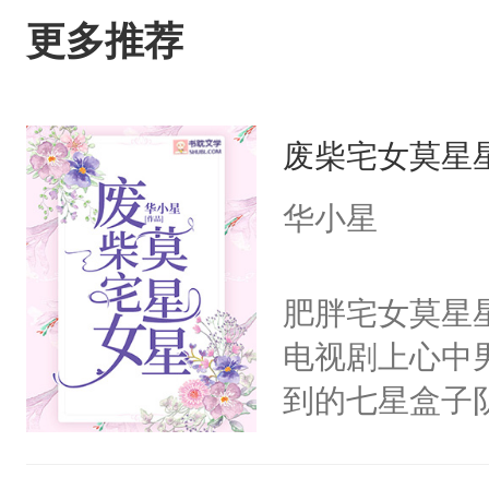
更多推荐
废柴宅女莫星
华小星
肥胖宅女莫星
电视剧上心中
到的七星盒子
全侯之女武流
魄打碎，意外