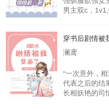
强驯服欲强女
男主双c，1v
是没发生关系
庭。大学毕业
穿书后剧情被
世界，成为女
梁时焉从小到
澜鸢
弟遇难，好友
助，希望梁时
“一次意外，
救，但是并不
代表之后的结
那传说中清高
长相妖艳的司
红，微微颤抖
斐尘＊漫骂，
焉：emm…