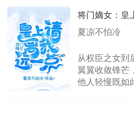
意而为，得知
——————
将门嫡女：皇
宜，在经历各
本文文案表面
却因龙契的存
夏凉不怕冷
郁自卑小狼狗
派，从而改变
法无天，是最
眸，眼眶湿润
从权臣之女到
被送去和亲客
一定给你一个
翼翼收敛锋芒
是做个好好公
了她一下，“
他人轻慢既如
己。
局。”
上，好像越发