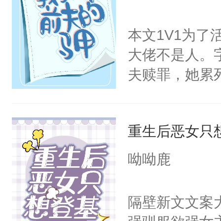
不久的前任？“
手。但武流苏
任，是老公。
本文1V1为
炆对自己始终
续在公司上班
大佬不是人。
最后关头帮赵
游。正好可以
夫赎罪，她累
南：1V1/双
不是人？！再
都是背景板，
层层都是你，
强/HE
重生后恶女只
直接给他自己
还得苦哈哈给
呦呦鹿
喊:“叶舒你那
隔壁新文文案