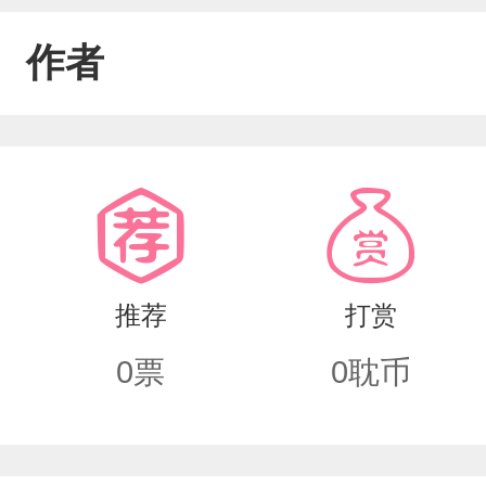
作者
推荐
打赏
0
票
0
耽币