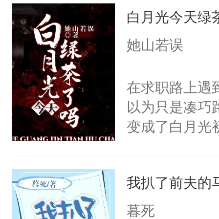
白月光今天绿
重生，莫星星
体，在莫星星
她山若误
武流苏父兄皆
流苏容貌冠绝
在求职路上遇
宫宴上见到三
以为只是凑巧
竭虑，但异域
变成了白月光
宴包裹里，有
为对方是来看
正妃位置。武
的逼近下死马
武流苏势要查
我扒了前夫的
领证。遇到前
忙，武流苏帮
消息是求职成
暮死
经起伏，在成