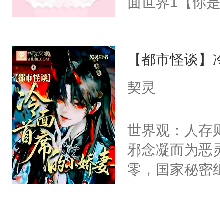
面世界1【你
老等死中，勿
长大的竹马，
开启了帮死敌
抢了你要给竹
修为恢复后与
【都市怪谈】
入住你家，愤
喝，你直接弄
在转学生手上
契灵
敌喝药。重妄
2【你是从大
懒！沈云清：
学生，为了追
世界观：人存
魔尊开始亲自
想到，青梅第
邪念凝而为恶
来……重妄：
舍友，你暗搓
零，国家秘密
双修更快。沈
不懂方言，你
士，以武力、
找打！重妄放
诉对方是夸赞
界分三性：男
感还好，你不
沐浴露、洗衣