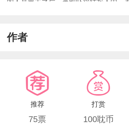
的人是男主之后，当即吓得猛掐人中，
有出门，后来听说弟子们开了一个收徒
的牌子是“比武招亲”。问就是宗门太穷
作者
2.浮云渡的不畏仙尊要招亲？接到消息
畏仙尊的天人之姿，就连隔壁白玉京的
场子砸得人仰马翻，追着登台的修士一
战战兢兢的时候，就见徐宵行提着剑杀
为亡妻立的墓碑。徐宵行：“不畏仙尊为
推荐
打赏
吗？”萧无措哭唧唧地跑出来：“我错了，
75
票
100
耽币
眼也不必要了。”萧无措：“你无情，你