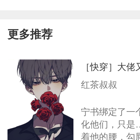
水，只消一眼就让你酥了半边身子，恨不
南：1V1疯批心狠手辣男主攻X耍花枪
更多推荐
［快穿］大佬
红茶叔叔
宁书绑定了一
化他们，只是
着他的腰，勾