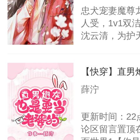
前，抬手摸了
忠犬宠妻魔尊
卫天还没亮，
句：“魂淡！”元
人受，1v1
腰：“陛下，
血：可爱，想
沈云清，为护
不好了！”“那
阴恻恻的看着
封印，昔日爱
扣到怀里，安
招惹我的，你
自己知道，他
顶替白莲花的
点头：“你自
【快穿】直男
其是纯金色的
小白莲：“嘤嘤
谁！”反正有
的逆鳞，决战
胡说，我没碰
薛泞
打工的！小世
后重妄苏醒上
这是你舅妈，快
码，泪水还没
逆鳞还亲了一
不愧是大佬，
更新时间：2
了！尼玛！到
堂正正再战一
悉，嗷？这不
论区留言置顶
清倚在美人榻
可以先看仙帝