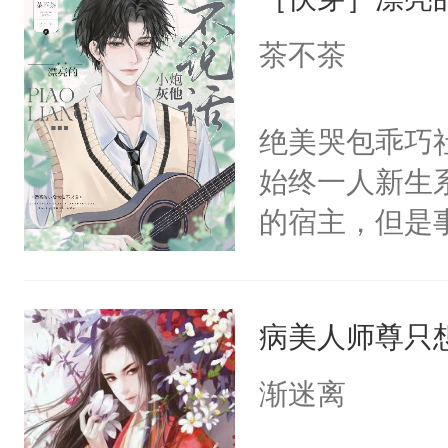
成为所有白莲
I，他们决定
茶不茶
学子，莫之阳
莲花可不止有
绝美哭包乖巧社
点脑袋，看着
始终一人新生
常见问题一：
的宿主，但是
教科书版：“
个社恐小哭包
样。”莫之阳
宿主，元宝只
母的微笑：“
病美人师尊只
你，打他一巴
留看着面前这
右脸欠踹$￥#
渐迷离
人，突然醒悟
白嫩嫩一看就
问题二：废后