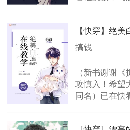
角落，捏着他
尝尝。”当红
【快穿】绝美
来，给老公亲
用力——为你
搞钱
糖专业户，不
（新书谢谢《
攻慎入！希望
同名）已在快
叭！】1V1
统界里面有个
［快穿］漂亮