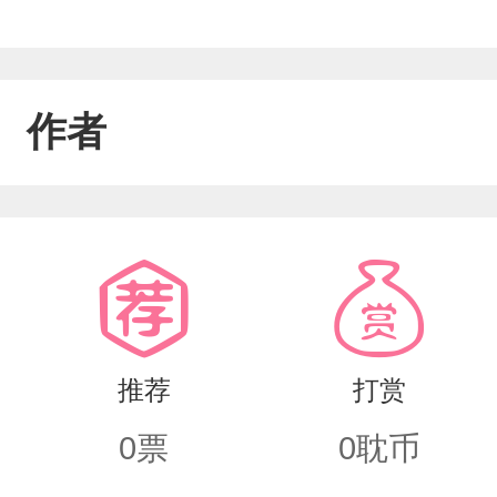
作者
推荐
打赏
0
票
0
耽币