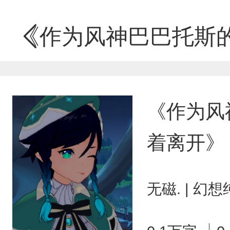
《作为风神巴巴托斯的
《作为风
着离开》
无磁. | 幻