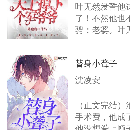
钰年前十几年
叶无然发誓他
人都在好奇，
不谙世事的小
了！不然他也
谁。直到娱乐
沦为伯父利用
骋：老婆。叶
院。有人看到
的商界大佬池宴
可言的故事。人
苦口婆心：”
小被灌输了Al
爷X咸鱼呆萌
逼名媛：哦豁
能依附他们的
替身小聋子
丐哥X劫镖狂
却把Alpha天
皮苍爹x上班
沈凌安
不会再遭受毒
了！此坑过甜
初次见面，Al
（正文完结）
床上哇哇大哭求
手术费，他成
整懵了。再次见
他没想爱上顾
接在他身前跪