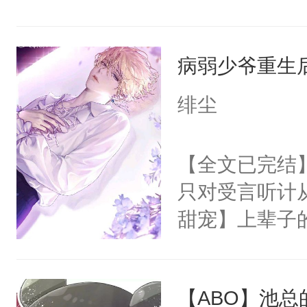
能量尽失，它
一个陌生世界
病弱少爷重生
后获取一点点
恢复一点联系
绯尘
好，以前听系
是脾气最好，也
【全文已完结
有的一点能量
只对受言听计
男主。可没想
甜宠】上辈子
高！头顶上的
渣男抛弃还夺
别好！可它不
重生后，他踹
男主，而是浑
【ABO】池总
一程的昳丽少