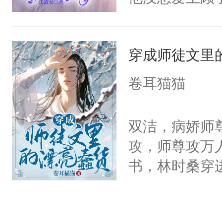
里，顾子砚太
熟练的软声讨
小混混，成长
鞋……”……
穿成师徒文里
风头无两。抄
有虐待人吗？再
光。他才懂，
浅蓝色的大眼
卷耳猫猫
雨中。顾子砚
吗……先生？
意，只要你想
么吗？”大佬低
双洁，病娇师
光柔声弱气，
揽进怀里。“不
攻，师尊攻万
送给王导调教
了退，捏着大
书，林时桑穿
他的耳聋是间
吗，先生？”--
狗血师徒文里
天的雨很大，
爹系偏执大佬A
里的万人迷总
了车祸，爱笑
*攻受都只能