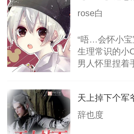
视角：男主看
发现人生开挂
rose白
统，嘴角勾勒
生免费大礼包
笑。注：男主
号帮他还原真
“唔…会怀小
可怕的反派男
就被收购，投
生理常识的小O
的。文主基调
上，他拿出少
男人怀里捏着
欢受，一度想
年纪小，但很
软的Omega
在商圈大杀四
宝，年年想怀
观众：你TM
天上掉下个军
年，一个随时可
世家中年龄最
信息素的娇软顶
辞也度
出，京圈老一
却因长相乖软
后来，这位年