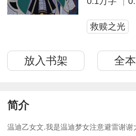
0.1万字
0
救赎之光
放入书架
全本
简介
温迪乙女文.我是温迪梦女注意避雷谢谢