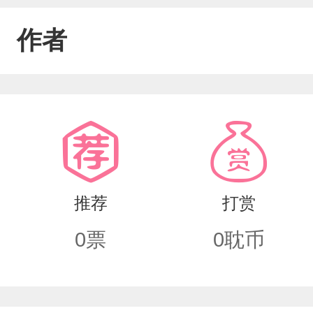
作者
推荐
打赏
0
票
0
耽币