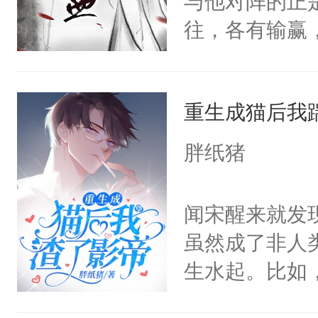
与他对阵的正
椅的男人给收
得及吗？（P
往，各有输赢
体统！结果装
每天用牛奶面
人愿，景殊这
香香贴贴呜呜
明是个27岁
敌国细作一事
是因为他才坐
斗力爆表只想
重生成猫后我
送到敌国用来
林秋那双清透
大的异能者攻
室。北邺太子
火葬场虽迟但到
胖纸猪
愿，合起来就
好了你的伤，
将人扫地出门
果之后，我可
闻宋醒来就发
已亲密地要共
秋1v1双洁h
虽然成了非人
之又玄。他曾
恳，受会恢复
生水起。比如
他折腰。但景
笔，不喜左上
帝先生。然后
的心性与气节
（黑色版）：