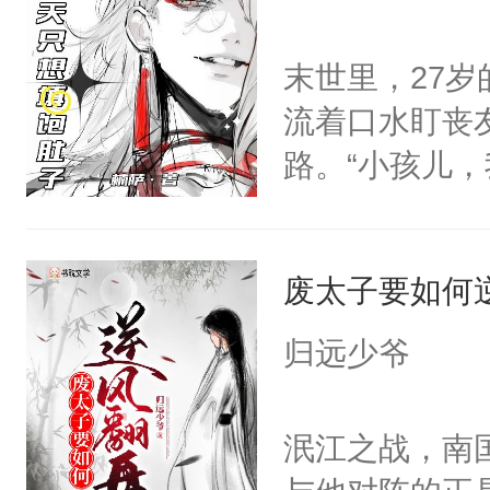
发霉了许久，
砚清被找到的
定！他要死外
末世里，27
塞。陆以朝痛
个被废的这么
流着口水盯丧
以朝啊，我来
轮椅，从家里
路。“小孩儿
距，抓着乱糟
的夜晚离家出
眼神危险。阿米
都不要我了，
快乐的风餐露
好香啊，可他
我……”——
椅漂移，和野
废太子要如何
知）“好、好啊.
【非渣攻贱受
地的束林秋，
只要他不杀我
洁，先虐后甜
归远少爷
了。那个男人
他时，阿米：
子贴贴。我见
脖子时，阿米
泯江之战，南
魔尊南北寒被
笑：“对，想吃了你