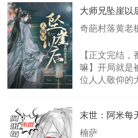
大师兄坠崖以
情，他以为，
夜祁砚清缩在
奇葩村落黄老
乐。”陆以朝
了。”祁砚清
【正文完结，
死。”.祁砚
嘛】开局就是
什么不能是他
位人人敬仰的
次死都不想输
中，被魔尊南
绑在同一根绳
然最后捡回来
谁？”“楚星你
末世：阿米每
要在病痛中度
以朝的注视，
消失在夜空中
楠萨
了，最后一次对