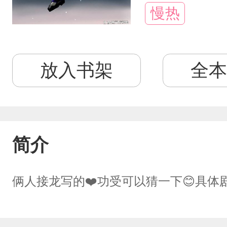
慢热
放入书架
全本
简介
俩人接龙写的❤️功受可以猜一下😊具体剧