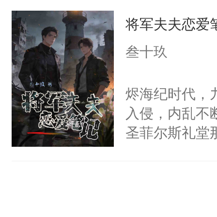
在娱乐圈做拼
也要踩着刀尖
权，非独家
将军夫夫恋爱
拍张照，当天
死不屈。……
影帝家的爱宠
叁十玖
后期忠犬太子
比如拉翔。闻
南：全文架空
闻宋：不可能
烬海纪时代，
he。
影帝先生：便
入侵，内乱不
本只当是养个
圣菲尔斯礼堂
白色毛团子挺
看他的眼神，
团子直到某天
灼才知道，那
诉他床上那个
也要守住的航
谁？他的猫呢
过无数密电，