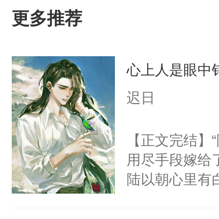
更多推荐
心上人是眼中钉
迟日
【正文完结】
用尽手段嫁给了
陆以朝心里有
星。强迫也好
们人前恩爱甜