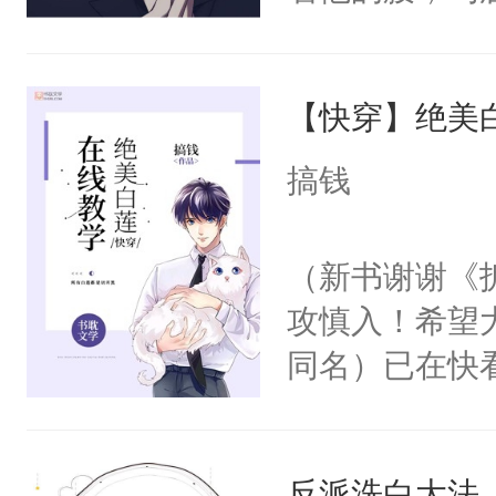
角落，捏着他
尝尝。”当红
【快穿】绝美
来，给老公亲
用力——为你
搞钱
糖专业户，不
（新书谢谢《
攻慎入！希望
同名）已在快
叭！】1V1
统界里面有个
反派洗白大法