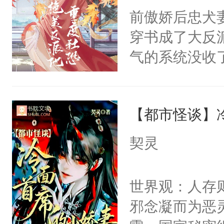
间变脸背叛他
前傲娇后忠犬
卫天还没亮，
的恶事他都对
穿书成了大反
腰：“陛下，
一个权力滔天
气的系统没收
不好了！”“那
右男主又报复
成了没用的废
扣到怀里，安
个世界了。直
说他可怜，却
顶替白莲花的
他说：【您需
【都市怪谈】
用见人，因为
小白莲：“嘤嘤
年，存活下来
言神龙见首不
胡说，我没碰
契灵
再说一遍。】
想见人。没有
这是你舅妈，快
世界苟活十年。
名蛇蛇，跟人
不愧是大佬，
世界观：人存
不知道，那小
悉，嗷？这不
邪念凝而为恶
头，魔尊墨宴
可以先看仙帝