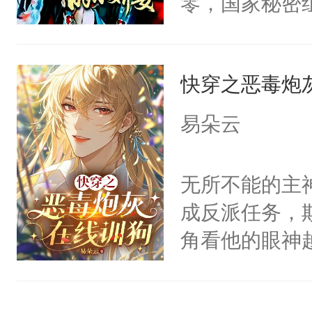
零，国家秘密
宴：柳折枝你
士，以武力、
飞魄散！第二
界分三性：男
们竟然欺负你
快穿之恶毒炮
子嗣）。盘龙
宴：要不你跟
孤独成性，被
易朵云
来……“蛇蛇
貌美送花郎，
好，别人都想
嘴硬心软、宠
无所不能的主
堂魔尊……行
他才发现：他的
成反派任务，
位，当日就抢
氓，本体是全
角看他的眼神
神偏执：不许
来想逗逗人类
只为了让小主
腿，把你锁在
到油盐不进。
为了给娇气小
有人养？还有
本来只想成家