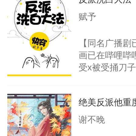
成为所有白莲
I，他们决定
赋予
学子，莫之阳
莲花可不止有
【同名广播剧
点脑袋，看着
画已在哔哩哔
常见问题一：
受x被受捅刀
教科书版：“
派，他的任务
样。”莫之阳
一位合适的男
母的微笑：“
绝美反派他重
病，一个个的
留看着面前这
上了还是无动
谢不晚
人，突然醒悟
力跟男主称兄
问题二：废后