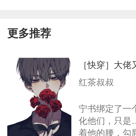
更多推荐
［快穿］大佬
红茶叔叔
宁书绑定了一
化他们，只是
着他的腰，勾