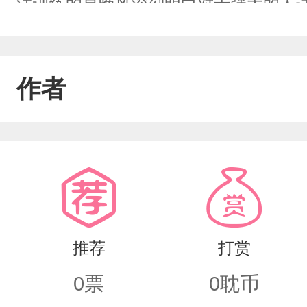
法训练的夏晚风深刻明白对于强大的人
自己当弟弟养的引导者祁星，忍不住动
有私设，实验体指被拐儿童被用于合法
作者
的aboao有兽态b出生就是人
推荐
打赏
0
票
0
耽币