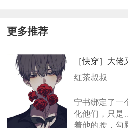
更多推荐
［快穿］大佬
红茶叔叔
宁书绑定了一
化他们，只是
着他的腰，勾