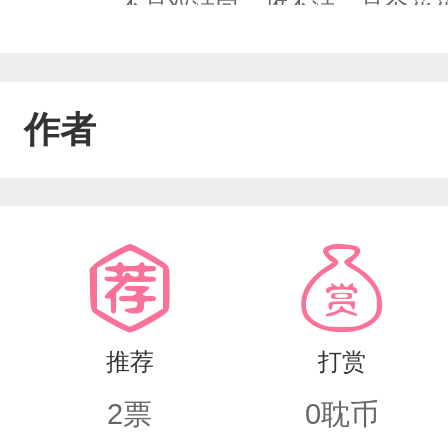
————不是双洁向，攻不洁，是个花
桃花不断，不过和受开始后就没有和其
做过，和攻是第一次————剧情梗概
作者
在一起之前的林林身上，故事倒流，陈
过程。中间会穿插他们曾经的真实过往
的经历，开始从新爱上了受，可是伤害
推荐
打赏
2
票
0
耽币