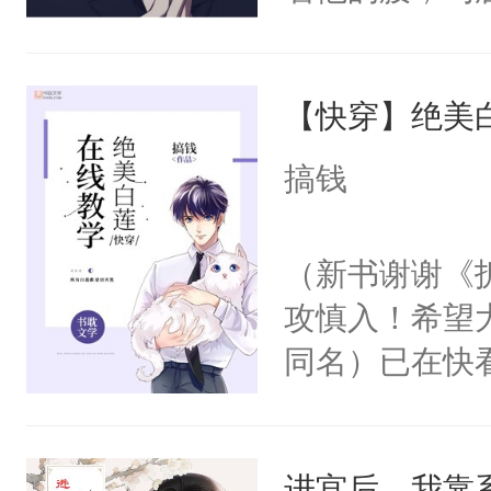
角落，捏着他
尝尝。”当红
【快穿】绝美
来，给老公亲
用力——为你
搞钱
糖专业户，不
（新书谢谢《
攻慎入！希望
同名）已在快
叭！】1V1
统界里面有个
进宫后，我靠