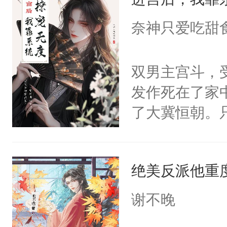
成为所有白莲
I，他们决定
奈神只爱吃甜
学子，莫之阳
莲花可不止有
双男主宫斗，
点脑袋，看着
发作死在了家
常见问题一：
了大冀恒朝。
教科书版：“
己的世界，并
样。”莫之阳
王名为云胤，
母的微笑：“
绝美反派他重
惜被人暗害，
留看着面前这
绝。主神知晓
谢不晚
人，突然醒悟
顾云去到大冀
问题二：废后