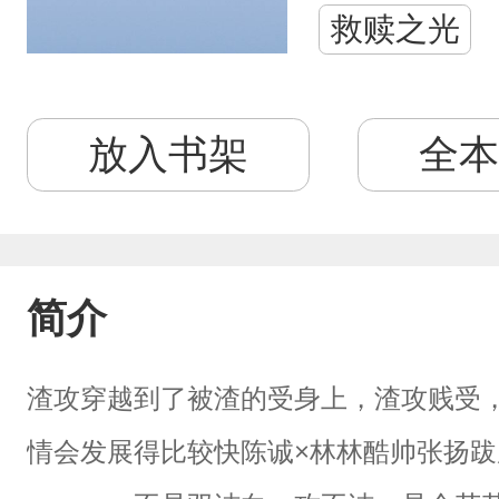
救赎之光
放入书架
全本
简介
渣攻穿越到了被渣的受身上，渣攻贱受
情会发展得比较快陈诚×林林酷帅张扬跋