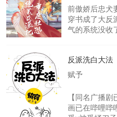
朝，一个从未
前傲娇后忠犬
卫天还没亮，
为三种性别。
穿书成了大反
腰：“陛下，
构与男子相同
气的系统没收
不好了！”“那
了一颗红色的
成了没用的废
扣到怀里，安
得不开始在后
说他可怜，却
顶替白莲花的
人，最终坐上
反派洗白大法
用见人，因为
小白莲：“嘤嘤
言神龙见首不
胡说，我没碰
赋予
想见人。没有
这是你舅妈，快
名蛇蛇，跟人
不愧是大佬，
【同名广播剧
不知道，那小
悉，嗷？这不
画已在哔哩哔
头，魔尊墨宴
可以先看仙帝