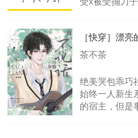
受x被受捅刀
宴：柳折枝你
派，他的任务
飞魄散！第二
一位合适的男
们竟然欺负你
［快穿］漂亮
病，一个个的
宴：要不你跟
上了还是无动
茶不茶
来……“蛇蛇
力跟男主称兄
好，别人都想
间变脸背叛他
绝美哭包乖巧社
堂魔尊……行
的恶事他都对
始终一人新生
位，当日就抢
一个权力滔天
的宿主，但是
神偏执：不许
右男主又报复
个社恐小哭包
腿，把你锁在
个世界了。直
宿主，元宝只
有人养？还有
他说：【您需