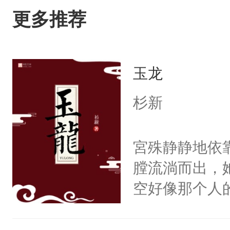
更多推荐
玉龙
杉新
宮殊静静地依
膛流淌而出，
空好像那个人
然，一只拍打
出疲惫的双手