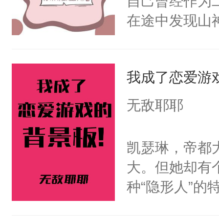
自己曾经作为
家族限制，直
在途中发现山
命运的齿轮开
劫，在往后的
剑法。不知这
那天，有个师
我成了恋爱游
澜却一脸疑惑
无敌耶耶
啊。”3.丹霓
九重天。却哪
凯瑟琳，帝都
反目成仇。丹
大。但她却有
根。她的眼中
种“隐形人”
爱慕沈芸澜看
即使大摇大摆
说，你别太爱了