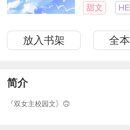
甜文
HE
放入书架
全本
简介
『双女主校园文〗🙃