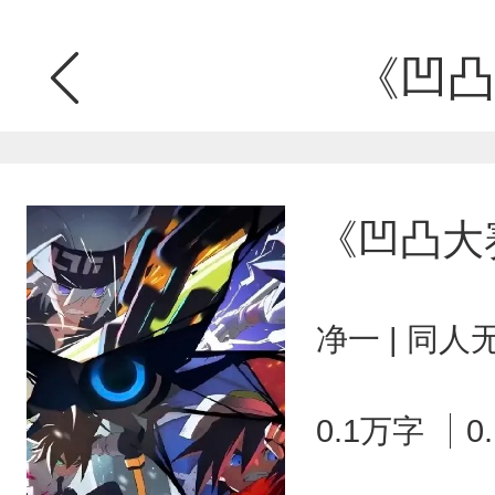
《凹凸
《凹凸大
净一 | 同人
0.1万字
0