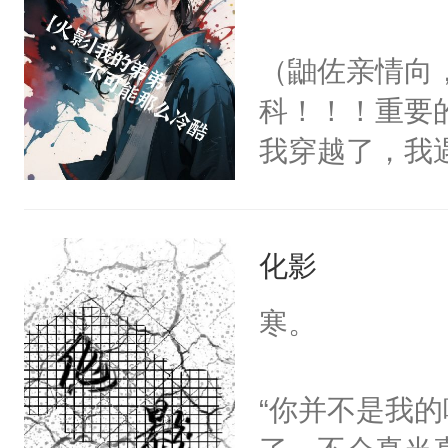
于追查到养父
重任炮灰踏脚
尤尔又该何去
（鼬佐亲情向
历情劫时就算
一次拿着枪的
科！！！重要
老，恩爱如初
光缓缓放下了
我穿越了，我
婚。郁生不甘
酒黑黝黝的枪
里。但是，我
他们的爱情故
尔在意大利又
到我，他不是
了先天灵气，
药物改造过的
化影
苦。佐助，我
刍狗。郁生盗
奈之下，尤尔
人是我，你怎么
返过去，使人
寒。
一切了。主角
弟哪里去了?
量。但同时开
个拯救与被拯
世界 一句话
面对这七世，
“你并不是我
情？希望我的
里。欲知后事