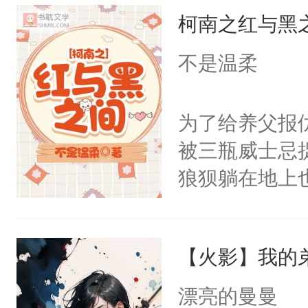
柯南之红与黑
人的仙鬼之气
疯狂地涌入到
不是温柔
法维持初生身
王和泽熙仙尊
为了给养父报
世间共同渡过
被三瓶威士忌
口耳相传的话
狼狈躺在地上也
人设服务的男
我！”回应他
都会随着他们
失了三个月的
天道所眷顾的
【火影】我的
面，智多近妖
手共渡余生了
的重点关注。
漂亮的曼曼
苦难。因为他