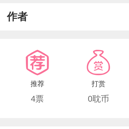
作者
推荐
打赏
4
票
0
耽币