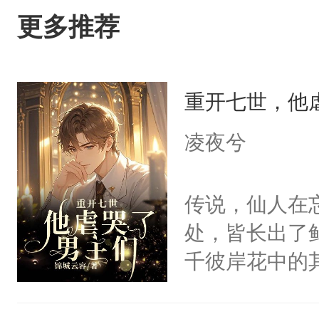
更多推荐
重开七世，他
凌夜兮
传说，仙人在
处，皆长出了
千彼岸花中的
地凝聚了地狱
不幸地卷入了