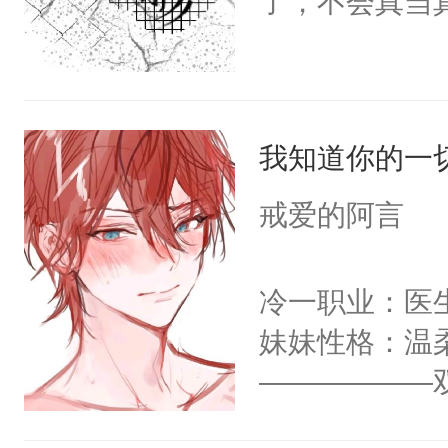
了，不会真当真
观看。
门万人嫌大师
地下情人x深
军府小公子x
刺客x武林正
我知道你的一
帝x十八线的
戒爱的阿言
浓。初暑每入
首凭栏处。劝
冷一职业：医
妹妹性格：温
——————
职业：杀手，