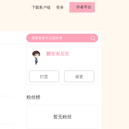
作者平台
下载客户端
登录
麟安有后宫
打赏
催更
粉丝榜
暂无粉丝