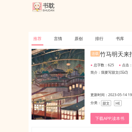
推荐
言情
原创
排行
书库
竹马明天来
连载
●
总字数：625
●
点击：
简介：我要写甜文(･᷄ὢ･᷅)
更新时间：2023-05-14 19:
分类：
甜文
HE
下载APP,读本书