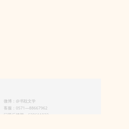
微博：@书耽文学
客服：0571—88667962
问题反馈群：630611933
版权业务联系人-淡风 QQ：
3614922414（加好友请备注合作来意）