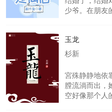
结婚了，结婚
根。她的眼中
少爷。在朋友
爱慕沈芸澜看
走的旅行治愈
说，你别太爱了
崖。再次睁开
玉龙
门，并且对方
缘。重活一次
杉新
事。在姻缘局
青容再续前缘
宮殊静静地依
她们要回天上
膛流淌而出，
还能和老婆一
空好像那个人
（跳起）桑青
然，一只拍打
（斜眼看）