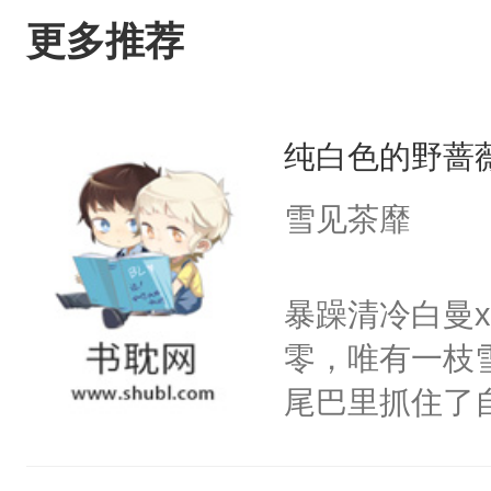
更多推荐
纯白色的野蔷
雪见茶靡
暴躁清冷白曼
零，唯有一枝
尾巴里抓住了
密。”喝醉酒
闪烁着泪花。