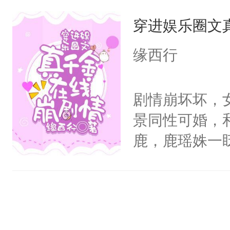
出疲惫的双手
穿进娱乐圈文
使劲，蝴蝶近
随着宮殊的体
缘西行
少时与她相逢
脸上依旧挂着
剧情崩坏坏，
防的爱情，天
景同性可婚，
可到头来她终
鹿，鹿瑶姝一
吹拂而过，香
一个每天上演
扬，翩翩起舞
包办婚姻送了
殊的指尖。清
看见不精彩但
动，这一世她
原著里两人两