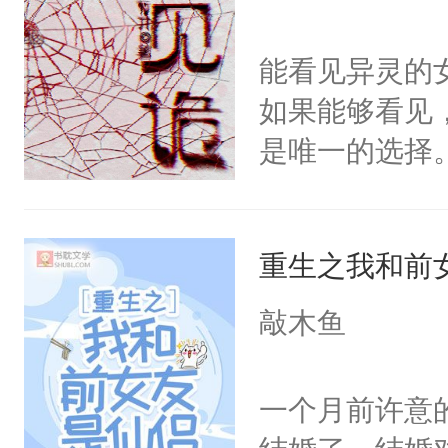
仙女来背锅。
一气之下将魔
能看见异灵的
终的选择。2
如果能够看见
家族限制，直
是唯一的选择
命运的齿轮开
剑法。不知这
那天，有个师
重生之我和前
澜却一脸疑惑
敲木鱼
啊。”3.丹霓
九重天。却哪
一个月前许意
反目成仇。丹