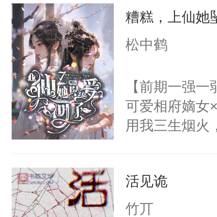
糟糕，上仙她
美好爱情，唯
无猜。传统的
松中鹤
进心里好几年
放在心里好几年
【前期一强一
么？”徐薇薇
可爱相府嫡女
用我三生烟火
情，亦是我现
稳的上仙丹霓
活见诡
的恋爱脑。丹
爱。”仙帝沉
竹丌