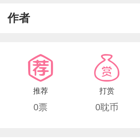
作者
推荐
打赏
0
票
0
耽币