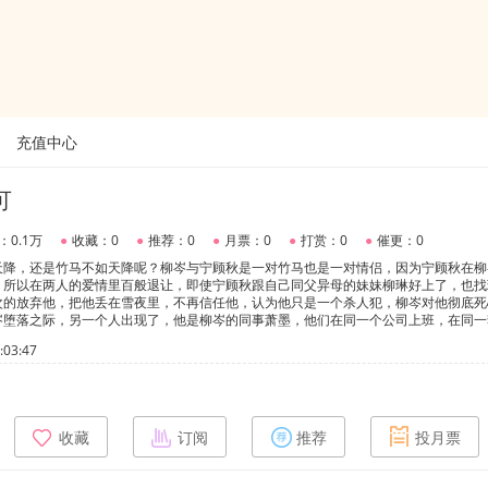
充值中心
可
：0.1万
●
收藏：0
●
推荐：0
●
月票：0
●
打赏：0
●
催更：0
天降，还是竹马不如天降呢？柳岑与宁顾秋是一对竹马也是一对情侣，因为宁顾秋在柳
，所以在两人的爱情里百般退让，即使宁顾秋跟自己同父异母的妹妹柳琳好上了，也找
次的放弃他，把他丢在雪夜里，不再信任他，认为他只是一个杀人犯，柳岑对他彻底死
岑堕落之际，另一个人出现了，他是柳岑的同事萧墨，他们在同一个公司上班，在同一
这时的宁顾秋忍不住了，把柳岑逼到墙角，狠狠地质问他:“我才是你心中的光，你的
03:47
一声，眼里是藏不住的讥讽:“宁先生，我又不是非你不可，你有什么资格让我心里只有
收藏
订阅
推荐
投月票