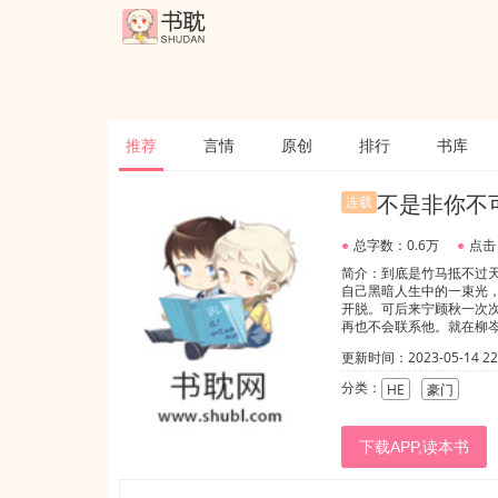
推荐
言情
原创
排行
书库
不是非你不
连载
●
总字数：0.6万
●
点击
简介：到底是竹马抵不过
自己黑暗人生中的一束光
开脱。可后来宁顾秋一次
再也不会联系他。就在柳
住，看上去就像一对情侣。
更新时间：2023-05-14 22:
应该只有我吗？”柳岑冷笑
人？”
分类：
HE
豪门
下载APP,读本书