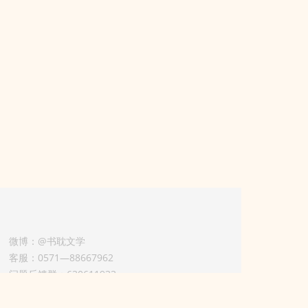
微博：@书耽文学
客服：0571—88667962
问题反馈群：630611933
版权业务联系人-淡风 QQ：
3614922414（加好友请备注合作来意）