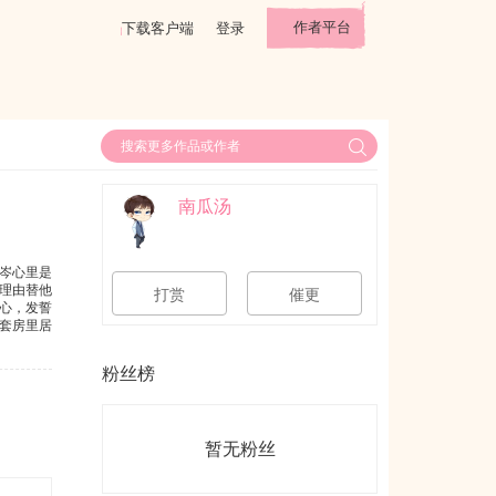
作者平台
下载客户端
登录
南瓜汤
岑心里是
理由替他
打赏
催更
心，发誓
套房里居
心里不是
你一个
粉丝榜
暂无粉丝