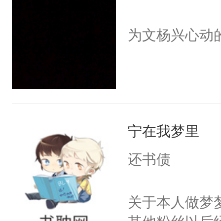
为文杨兴心动
宁在我梦里
还书债
关于本人做梦