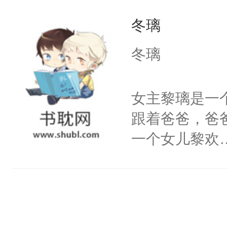
今没有叶伶他
冬璃
性格：骚，除
冬璃
女主黎璃是一
跟着爸爸，爸
一个女儿黎欢