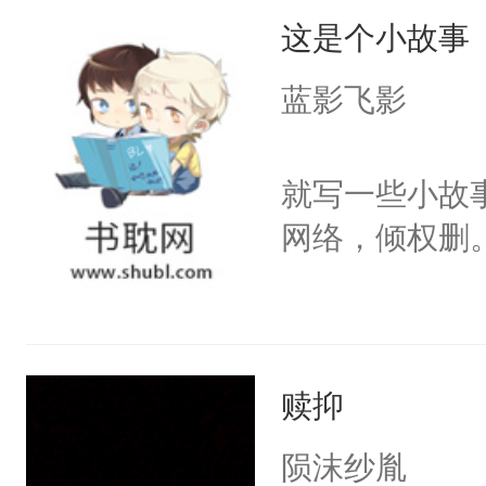
这是个小故事
蓝影飞影
就写一些小故
网络，倾权删
赎抑
陨沫纱胤