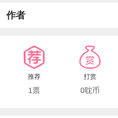
作者
推荐
打赏
1
票
0
耽币