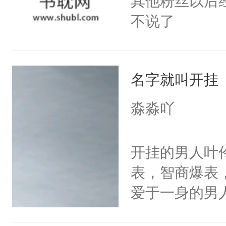
其他粉丝以后
不说了
名字就叫开挂
淼淼吖
开挂的男人叶
表，智商爆表
爱于一身的男
颜控，腹肌控