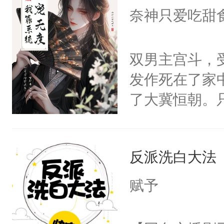
I，他们决定
奈神只爱吃甜
学子，莫之阳
莲花可不止有
双男主宫斗，
点脑袋，看着
发作死在了家
常见问题一：
了大冀恒朝。
教科书版：“
己的世界，并
样。”莫之阳
王名为云胤，
母的微笑：“
反派洗白大法
惜被人暗害，
留看着面前这
绝。主神知晓
赋予
人，突然醒悟
顾云去到大冀
问题二：废后
朝，一个从未