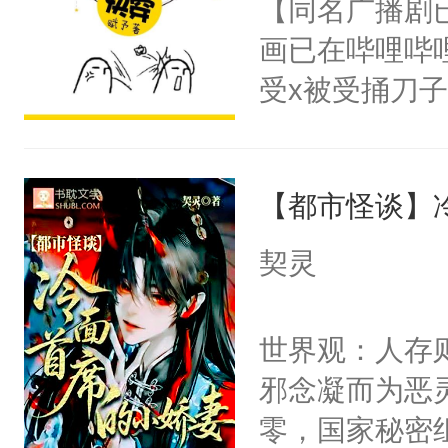
【同名广播剧
卫天还没亮，
为三种性别。
画已在哔哩哔
腰：“陛下，
构与男子相同
受x被受捅刀
不好了！”“那
了一颗红色的
派，他的任务
扣到怀里，安
得不开始在后
一位合适的男
顶替白莲花的
人，最终坐上
【都市怪谈】
病，一个个的
小白莲：“嘤嘤
上了还是无动
胡说，我没碰
契灵
力跟男主称兄
这是你舅妈，快
间变脸背叛他
不愧是大佬，
世界观：人存
的恶事他都对
悉，嗷？这不
邪念凝而为恶
一个权力滔天
可以先看仙帝
零，国家秘密