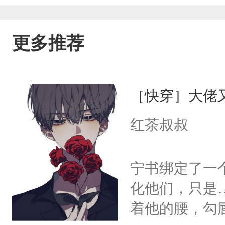
更多推荐
［快穿］大佬
红茶叔叔
宁书绑定了一
化他们，只是
着他的腰，勾