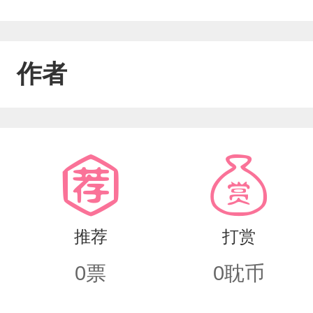
作者
推荐
打赏
0
票
0
耽币