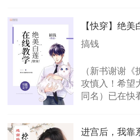
角落，捏着他
尝尝。”当红
【快穿】绝美
来，给老公亲
用力——为你
搞钱
糖专业户，不
（新书谢谢《
攻慎入！希望
同名）已在快
叭！】1V1
统界里面有个
进宫后，我靠
成为所有白莲