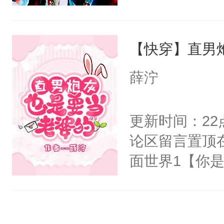
右男主又报复
士，以武力、
个世界了。直
界分三性：男
他说：【您需
【快穿】直男
子嗣）。盘龙
年，存活下来
孤独成性，被
薛泞
再说一遍。】
貌美送花郎，
世界苟活十年。
嘴硬心软、宠
更新时间：2
他才发现：他的
论区留言置顶
氓，本体是全
面世界1【你
来想逗逗人类
长大的竹马，
到油盐不进。
抢了你要给竹
本来只想成家
入住你家，愤