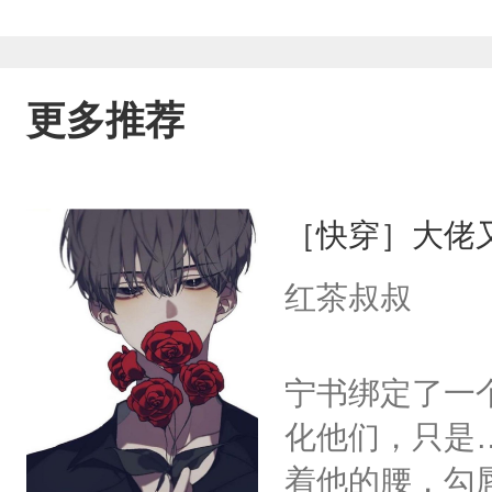
更多推荐
［快穿］大佬
红茶叔叔
宁书绑定了一
化他们，只是
着他的腰，勾