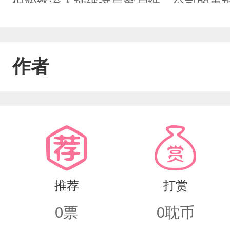
但始终没人捅破这层窗户纸。公司的重
昏倒，被助理送去医院，检查后，我发
他，我与他断了联系。准备把公司的里
作者
了。他仿佛也与以前不一样了。有钱有
推荐
打赏
0
票
0
耽币