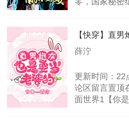
零，国家秘密
右男主又报复
士，以武力、
个世界了。直
界分三性：男
他说：【您需
【快穿】直男
子嗣）。盘龙
年，存活下来
孤独成性，被
薛泞
再说一遍。】
貌美送花郎，
世界苟活十年。
嘴硬心软、宠
更新时间：2
他才发现：他的
论区留言置顶
氓，本体是全
面世界1【你
来想逗逗人类
长大的竹马，
到油盐不进。
抢了你要给竹
本来只想成家