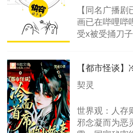
朝，一个从未
【同名广播剧
卫天还没亮，
为三种性别。
画已在哔哩哔
腰：“陛下，
构与男子相同
受x被受捅刀
不好了！”“那
了一颗红色的
派，他的任务
扣到怀里，安
得不开始在后
一位合适的男
顶替白莲花的
人，最终坐上
【都市怪谈】
病，一个个的
小白莲：“嘤嘤
上了还是无动
胡说，我没碰
契灵
力跟男主称兄
这是你舅妈，快
间变脸背叛他
不愧是大佬，
世界观：人存
的恶事他都对
悉，嗷？这不
邪念凝而为恶
一个权力滔天
可以先看仙帝