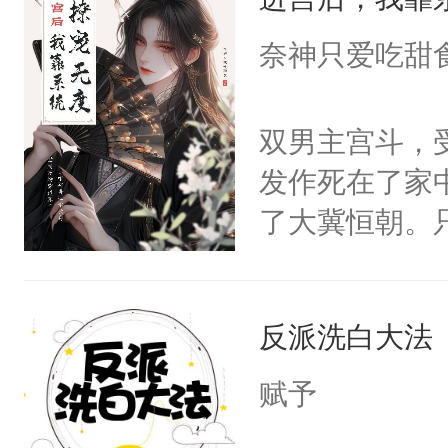
成为所有白莲
I，他们决定
奈神只爱吃甜
学子，莫之阳
莲花可不止有
双男主宫斗，
点脑袋，看着
发作死在了家
常见问题一：
了大冀恒朝。
教科书版：“
己的世界，并
样。”莫之阳
王名为云胤，
母的微笑：“
反派洗白大法
惜被人暗害，
留看着面前这
绝。主神知晓
赋予
人，突然醒悟
顾云去到大冀
问题二：废后