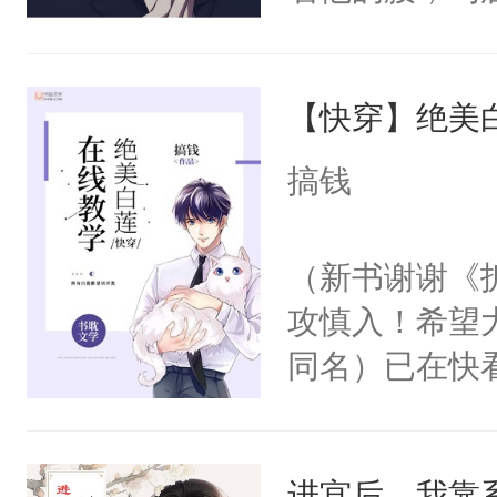
角落，捏着他
尝尝。”当红
【快穿】绝美
来，给老公亲
用力——为你
搞钱
糖专业户，不
（新书谢谢《
攻慎入！希望
同名）已在快
叭！】1V1
统界里面有个
进宫后，我靠