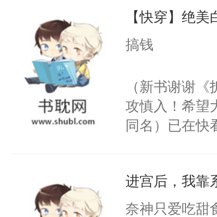
【快穿】绝美
来，给老公亲
用力——为你
搞钱
糖专业户，不
（新书谢谢《
攻慎入！希望
同名）已在快
叭！】1V1
统界里面有个
进宫后，我靠
成为所有白莲
I，他们决定
奈神只爱吃甜