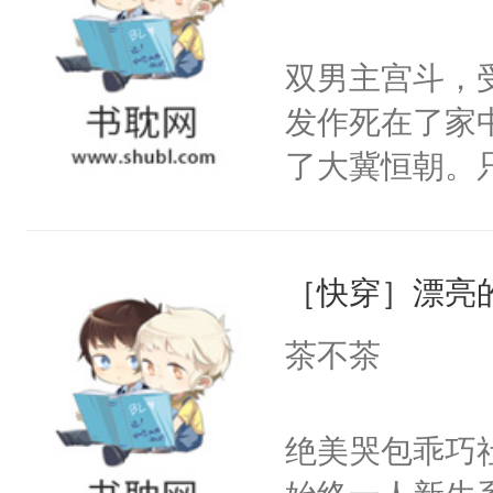
学子，莫之阳
莲花可不止有
双男主宫斗，
点脑袋，看着
发作死在了家
常见问题一：
了大冀恒朝。
教科书版：“
己的世界，并
样。”莫之阳
王名为云胤，
母的微笑：“
［快穿］漂亮
惜被人暗害，
留看着面前这
绝。主神知晓
茶不茶
人，突然醒悟
顾云去到大冀
问题二：废后
朝，一个从未
绝美哭包乖巧社
卫天还没亮，
为三种性别。