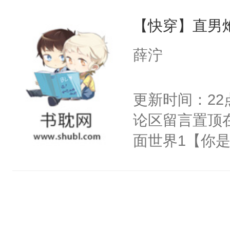
自己知道，他
点头：“你自
【快穿】直男
其是纯金色的
谁！”反正有
的逆鳞，决战
薛泞
打工的！小世
后重妄苏醒上
码，泪水还没
逆鳞还亲了一
更新时间：2
了！尼玛！到
堂正正再战一
论区留言置顶
清倚在美人榻
面世界1【你
老等死中，勿
长大的竹马，
开启了帮死敌
抢了你要给竹
修为恢复后与
入住你家，愤
喝，你直接弄
在转学生手上