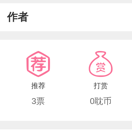
作者
推荐
打赏
3
票
0
耽币