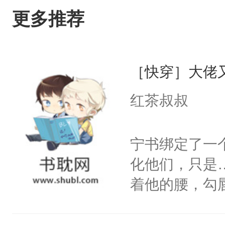
更多推荐
［快穿］大佬
红茶叔叔
宁书绑定了一
化他们，只是
着他的腰，勾
角落，捏着他
尝尝。”当红