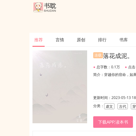
推荐
言情
原创
排行
书库
落花成泥。
连载
●
总字数：0.1万
●
点击
简介：穿越你的宿命，如
更新时间：2023-05-13 18:
分类：
虐文
古代
穿
下载APP,读本书