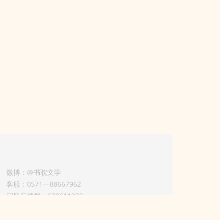
微博：@书耽文学
客服：0571—88667962
问题反馈群：630611933
版权业务联系人-淡风 QQ：
3614922414（加好友请备注合作来意）