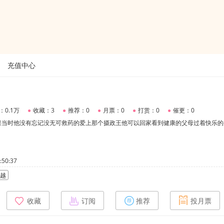
充值中心
：0.1万
●
收藏：3
●
推荐：0
●
月票：0
●
打赏：0
●
催更：0
果当时他没有忘记没无可救药的爱上那个摄政王他可以回家看到健康的父母过着快乐的
50:37
越
收藏
订阅
推荐
投月票