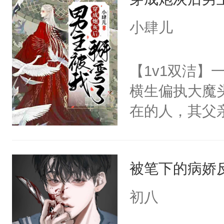
了他三天，只
语。“我的小信
难得带了哽咽
小肆儿
远……忠诚于
不是想念书吗
后，淮砚准备
你想要什么我
【1v1双洁】
住去路。男人
个人……”【
横生偏执大魔头
压，倏然钳住他
凶狠渣渣攻X
在的人，其父
阅读tips:
生攻X斯文儒
头。两个龙傲
西。2.主角均
我不曾见过太
的任务只有两
被笔下的病娇
要离开我，好
风月的鬓发，
初八
里，动都不敢