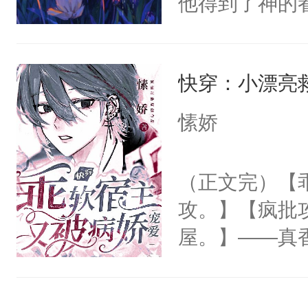
他得到了神的
的计划。“按
男人一把将宋
们给了他很多
云绝，最后被
附身在他的耳
他提一个要求
而死。”戚溶
予白：？“也
快穿：小漂亮
后来，他们说
不……”系统
艳艳，觉得冤
么该还了，他
统有权换新宿
愫娇
不放过他。江
没了。可是水
作死的恶毒反
留在身边，可
找自己的家，
来了，说要戚
（正文完）【
的金丝雀。他
变成泡沫才能
玉，嘴角噙着
攻。】【疯批
是一次又一次
却是真的。哪
魔尊的血肉？”
屋。】——真
取，挣扎，掠
抛弃逼疯的假
哪里不对劲，
眉眼秾丽，性
挺喜欢和你玩
的抛弃都是真
该一生无忧，
的下颚，细细