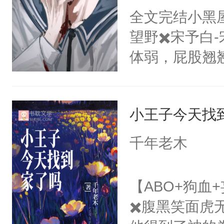
魔头？？？*
全文完结小黑屋/
魔。”谢钦玄
望野✖️宋予白
一点开玩笑。
体弱，屁股翘
是仙盟之主……
次睁眼，满眼
望的看着所有
上他泪盈盈的
吗……”---
小王子今天找
软洁白的腰肢
男主》【1v
住，男人在他
千年老木
攻×人美心善
你逃不掉了。
弯，真实性格
你你你……不
【ABO+狗血
书者，戚溶玉
着被子缩在床
✖️腹黑笑面
腿，结果横空
儿子你竟然想