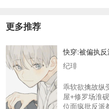
更多推荐
快穿:被偏执
纪琲
乖软欲擒故纵
屋+修罗场淮
位面疯批反派