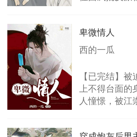
男人总会在第
玩玩位面一:主
卑微情人
哦。”淮砚戴
外的价钱。”
西的一瓜
器，欣赏他的神
男人的身份，
【已完结】被
攥住脚腕。男
上不得台面的
砚，你没有选择
人憧憬，被江
在这里……”
的望着日子会
的手，哽咽道
得体无完肤。
大的羽翼，揽
穿成炮灰后男