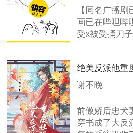
朝，一个从未
【同名广播剧
卫天还没亮，
为三种性别。
画已在哔哩哔
腰：“陛下，
构与男子相同
受x被受捅刀
不好了！”“那
了一颗红色的
派，他的任务
扣到怀里，安
得不开始在后
一位合适的男
顶替白莲花的
人，最终坐上
绝美反派他重
病，一个个的
小白莲：“嘤嘤
上了还是无动
胡说，我没碰
谢不晚
力跟男主称兄
这是你舅妈，快
间变脸背叛他
不愧是大佬，
前傲娇后忠犬
的恶事他都对
悉，嗷？这不
穿书成了大反
一个权力滔天
可以先看仙帝