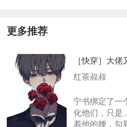
更多推荐
［快穿］大佬
红茶叔叔
宁书绑定了一
化他们，只是
着他的腰，勾