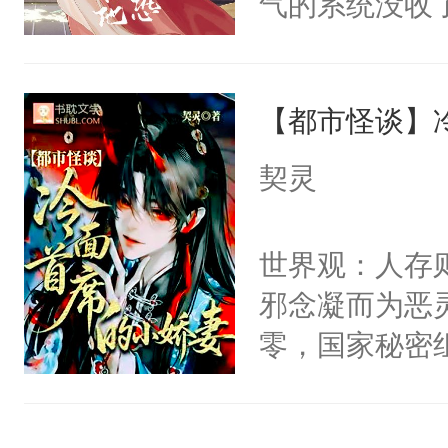
气的系统没收
右男主又报复
成了没用的废
个世界了。直
说他可怜，却
他说：【您需
【都市怪谈】
用见人，因为
年，存活下来
言神龙见首不
契灵
再说一遍。】
想见人。没有
世界苟活十年。
名蛇蛇，跟人
世界观：人存
不知道，那小
邪念凝而为恶
头，魔尊墨宴
零，国家秘密
宴：柳折枝你
士，以武力、
飞魄散！第二
界分三性：男
们竟然欺负你