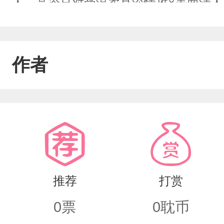
人。高冷只对受温柔且深情攻×表面清人
两位主角都是人类，金手指粗大两位主
强加进去一样，不会拆官配，会有私设
作者
自己好的人还是会保护的，两位主角都
会抢一些机缘，主角会很厉害毕竟斗罗
推荐
打赏
0
票
0
耽币