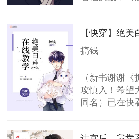
角落，捏着他
尝尝。”当红
【快穿】绝美
来，给老公亲
用力——为你
搞钱
糖专业户，不
（新书谢谢《
攻慎入！希望
同名）已在快
叭！】1V1
统界里面有个
进宫后，我靠