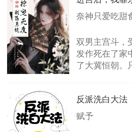
成为所有白莲
I，他们决定
奈神只爱吃甜
学子，莫之阳
莲花可不止有
双男主宫斗，
点脑袋，看着
发作死在了家
常见问题一：
了大冀恒朝。
教科书版：“
己的世界，并
样。”莫之阳
王名为云胤，
母的微笑：“
反派洗白大法
惜被人暗害，
留看着面前这
绝。主神知晓
赋予
人，突然醒悟
顾云去到大冀
问题二：废后