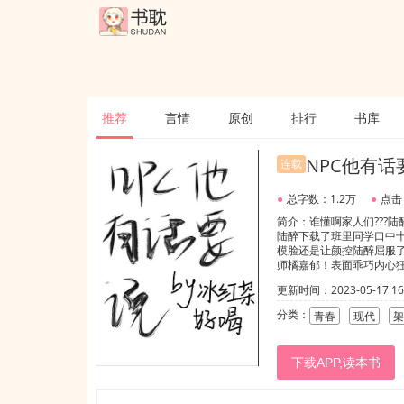
推荐
言情
原创
排行
书库
NPC他有话
连载
●
总字数：1.2万
●
点击
简介：谁懂啊家人们???
陆醉下载了班里同学口中十
模脸还是让颜控陆醉屈服
师橘嘉郁！表面乖巧内心狂
还是点燃了名为“爱恋”的
更新时间：2023-05-17 16:
看屏幕，不想让橘嘉郁看
的魅力，他柔声道:“陆醉
分类：
青春
现代
架
幕。橘嘉郁竟然隔着屏幕，
陪着你的。”——本质上
下载APP,读本书