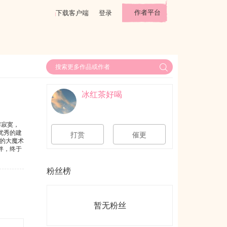
作者平台
下载客户端
登录
冰红茶好喝
解寂寞，
优秀的建
打赏
催更
的大魔术
伴，终于
过头去不
富有磁性
粉丝榜
过的一
我会一直
暂无粉丝