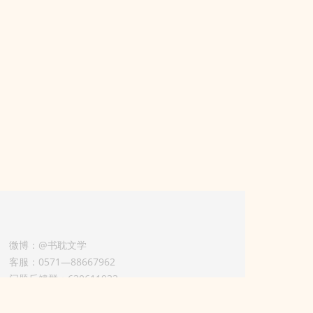
微博：@书耽文学
客服：0571—88667962
问题反馈群：630611933
版权业务联系人-淡风 QQ：
3614922414（加好友请备注合作来意）