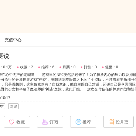
充值中心
要说
：0.1万
●
收藏：2
●
推荐：6
●
月票：0
●
打赏：0
●
催更：0
陆醉在心中无声的呐喊道——游戏里的NPC突然活过来了！为了释放内心的压力以及排
分流行的开放世界游戏“神迹”，没想到阴差阳错之下玩了个盗版，不过看着主角那张
了，只是没想到，这主角竟然有了自我意识，能自主跟自己对话，还说自己是享誉国际
野的少女和半吊子魔法师的“神迹”之旅，就此开始。一次次交付信任的并肩作战和陪
火焰。随之而来的种种考验都是加深羁绊的证明，而爱正是神迹。——————陆醉转
10:17
到自己泛红的眼睛。片刻后她听见橘嘉郁屈起手指敲手机屏幕的声音，橘嘉郁的声音极
，把手指放到这个位置。”陆醉听话的把手指按在屏幕上，随后发生了让她顾不上伤心难
空
网游
轻吻了一下她的指尖！大魔术师丝毫不觉得自己做了什么大事一样，继续道:“别担心
是轻松向的网游文，男主是真人！最后会变回去的！
收藏
订阅
推荐
投月票