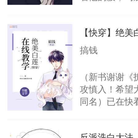
角落，捏着他
尝尝。”当红
【快穿】绝美
来，给老公亲
用力——为你
搞钱
糖专业户，不
（新书谢谢《
攻慎入！希望
同名）已在快
叭！】1V1
统界里面有个
反派洗白大法