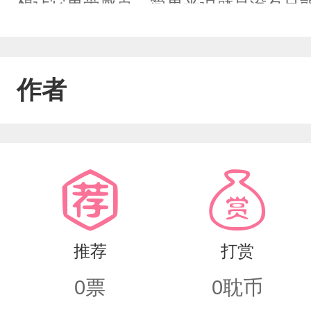
想让它更带感点。简单来说就是没有只
欢就留，不喜欢就看其他吧。只为自己开
了，说好的原文剧情……结果一个个的
作者
情，我不干了……
推荐
打赏
0
票
0
耽币