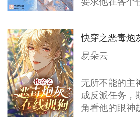
要求他在各个
阴恻恻的看着
世界，他任务
招惹我的，你
对劲……患有
点头：“你自
快穿之恶毒炮
床上搂抱住他
谁！”反正有
的影帝弯腰凑
易朵云
打工的！小世
吻：“你这样
码，泪水还没
作响。美丽的
无所不能的主
了！尼玛！到
的他的身上…
成反派任务，
照简介顺序来
角看他的眼神
名：名字是玉
只为了让小主
群2:74373
为了给娇气小