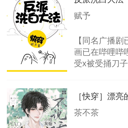
成为所有白莲
I，他们决定
赋予
学子，莫之阳
莲花可不止有
【同名广播剧
点脑袋，看着
画已在哔哩哔
常见问题一：
受x被受捅刀
教科书版：“
派，他的任务
样。”莫之阳
一位合适的男
母的微笑：“
［快穿］漂亮
病，一个个的
留看着面前这
上了还是无动
茶不茶
人，突然醒悟
力跟男主称兄
问题二：废后