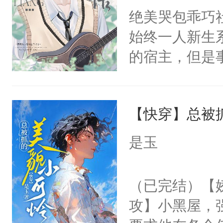
间变脸背叛他
绝美哭包乖巧社
卫天还没亮，
的恶事他都对
始终一人新生
腰：“陛下，
一个权力滔天
的宿主，但是
不好了！”“那
右男主又报复
个社恐小哭包
扣到怀里，安
个世界了。直
宿主，元宝只
顶替白莲花的
他说：【您需
【快穿】总被
你，打他一巴
小白莲：“嘤嘤
年，存活下来
右脸欠踹$￥#
胡说，我没碰
是玉
再说一遍。】
白嫩嫩一看就
这是你舅妈，快
世界苟活十年。
前，抬手摸了
不愧是大佬，
（已完结）【
句：“魂淡！”元
悉，嗷？这不
攻】小黑屋，
血：可爱，想
可以先看仙帝