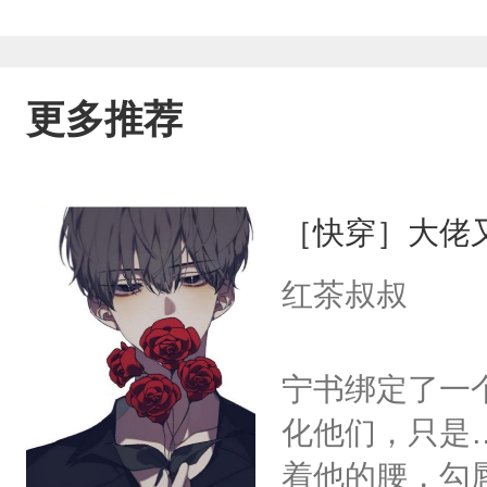
更多推荐
［快穿］大佬
红茶叔叔
宁书绑定了一
化他们，只是
着他的腰，勾